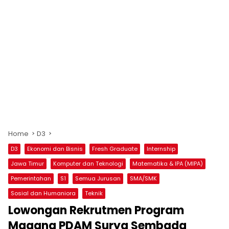
Home
D3
D3
Ekonomi dan Bisnis
Fresh Graduate
Internship
Jawa Timur
Komputer dan Teknologi
Matematika & IPA (MIPA)
Pemerintahan
S1
Semua Jurusan
SMA/SMK
Sosial dan Humaniora
Teknik
Lowongan Rekrutmen Program
Magang PDAM Surya Sembada