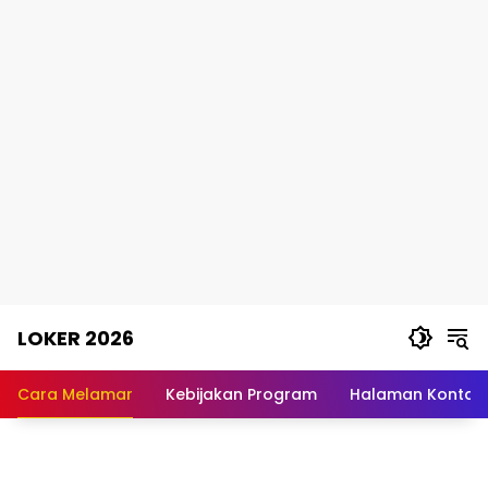
Skip
LOKER 2026
to
content
Rekomendasi
Lowongan
Cara Melamar
Kebijakan Program
Halaman Kontak
Kerja
Terpercaya