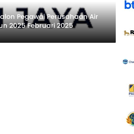
lon Pegawai Perusahaan Air
n 2025 Februari 2025