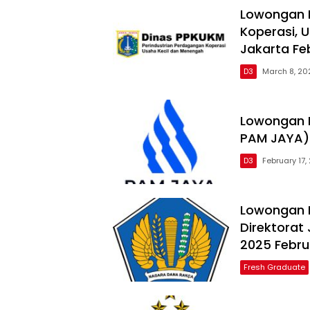
Lowongan D
Koperasi, 
Jakarta Fe
D3
March 8, 20
Lowongan 
PAM JAYA) 
D3
February 17,
Lowongan 
Direktorat
2025 Febru
Fresh Graduate