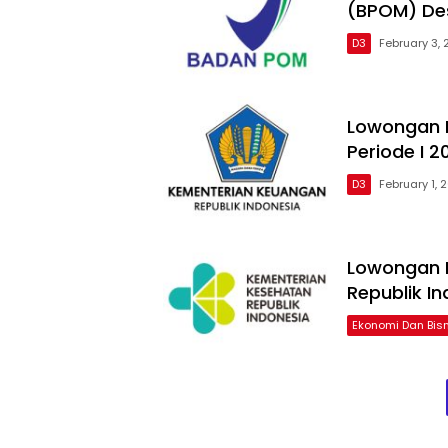
(BPOM) De
D3
February 3,
Lowongan 
Periode I 
D3
February 1, 
Lowongan 
Republik I
Ekonomi Dan Bisn