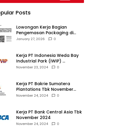
pular Posts
Lowongan Kerja Bagian
Pengemasan Packaging di
Pusaka Souvenir Gallery
January 27, 2026
0
Kerja PT Indonesia Weda Bay
Industrial Park (IWIP)
November 2024
November 23, 2024
0
Kerja PT Bakrie Sumatera
Plantations Tbk November
2024
November 24, 2024
0
Kerja PT Bank Central Asia Tbk
November 2024
November 24, 2024
0