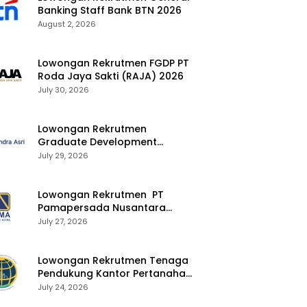
Banking Staff Bank BTN 2026
August 2, 2026
Lowongan Rekrutmen FGDP PT
Roda Jaya Sakti (RAJA) 2026
July 30, 2026
Lowongan Rekrutmen
Graduate Development
Program Chandra Asri Group
July 29, 2026
2026
Lowongan Rekrutmen PT
Pamapersada Nusantara
(PAMA) 2026
July 27, 2026
Lowongan Rekrutmen Tenaga
Pendukung Kantor Pertanahan
2026
July 24, 2026