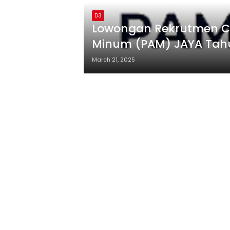
D3
Lowongan Rekrutmen Ca
Minum (PAM) JAYA Tahu
March 21, 2025