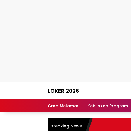
Skip
LOKER 2026
to
content
Rekomendasi
Lowongan
Cara Melamar
Kebijakan Program
Kerja
Terpercaya
Breaking News