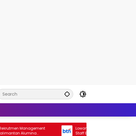
n Management
Lowongan Rekrutmen General Banking
an Alumina
Staff Bank BTN 2026