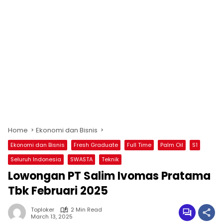
Home
Ekonomi dan Bisnis
Ekonomi dan Bisnis
Fresh Graduate
Full Time
Palm Oil
S1
Seluruh Indonesia
SWASTA
Teknik
Lowongan PT Salim Ivomas Pratama
Tbk Februari 2025
Toploker
2 Min Read
March 13, 2025