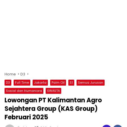
Home
D3
D3
Full Time
Jakarta
Palm Oil
S1
Semua Jurusan
Sosial dan Humaniora
SWASTA
Lowongan PT Kalimantan Agro
Sejahtera Group (KAS Group)
Februari 2025