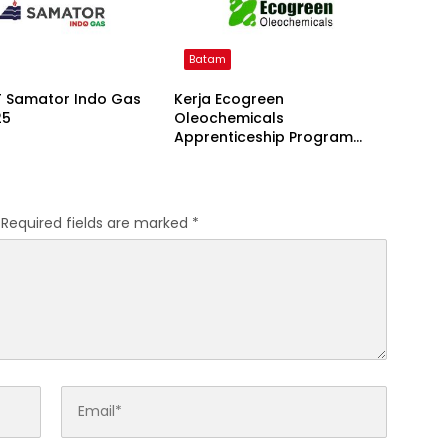
Batam
T Samator Indo Gas
Kerja Ecogreen
25
Oleochemicals
Apprenticeship Program
(EOAP) 2025
Required fields are marked
*