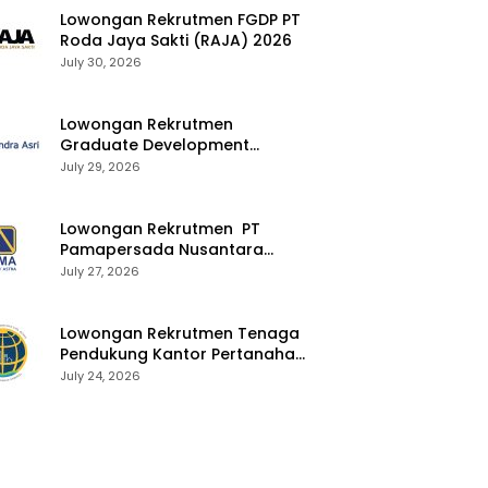
Lowongan Rekrutmen FGDP PT
Roda Jaya Sakti (RAJA) 2026
July 30, 2026
Lowongan Rekrutmen
Graduate Development
Program Chandra Asri Group
July 29, 2026
2026
Lowongan Rekrutmen PT
Pamapersada Nusantara
(PAMA) 2026
July 27, 2026
Lowongan Rekrutmen Tenaga
Pendukung Kantor Pertanahan
2026
July 24, 2026