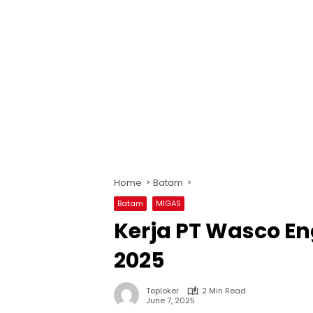
Home
Batam
Batam
MIGAS
Kerja PT Wasco En
2025
Toploker
2 Min Read
June 7, 2025