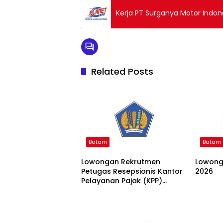
Kerja PT Surganya Motor Indone
Related Posts
Batam
Batam
Lowongan Rekrutmen
Lowong
Petugas Resepsionis Kantor
2026
Pelayanan Pajak (KPP)
Madya 2026