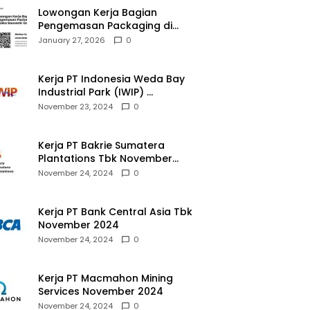
Lowongan Kerja Bagian
Pengemasan Packaging di
Pusaka Souvenir Gallery
January 27, 2026
0
Kerja PT Indonesia Weda Bay
Industrial Park (IWIP)
November 2024
November 23, 2024
0
Kerja PT Bakrie Sumatera
Plantations Tbk November
2024
November 24, 2024
0
Kerja PT Bank Central Asia Tbk
November 2024
November 24, 2024
0
Kerja PT Macmahon Mining
Services November 2024
November 24, 2024
0