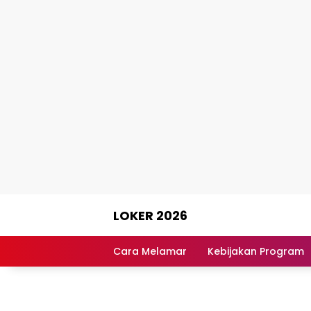
Skip
LOKER 2026
to
content
Rekomendasi
Lowongan
Cara Melamar
Kebijakan Program
Kerja
Terpercaya