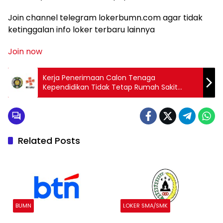
Join channel telegram lokerbumn.com agar tidak
ketinggalan info loker terbaru lainnya
Join now
Kerja Penerimaan Calon Tenaga
Kependidikan Tidak Tetap Rumah Sakit
Universitas Sumatera Utara 2025
Related Posts
BUMN
LOKER SMA/SMK