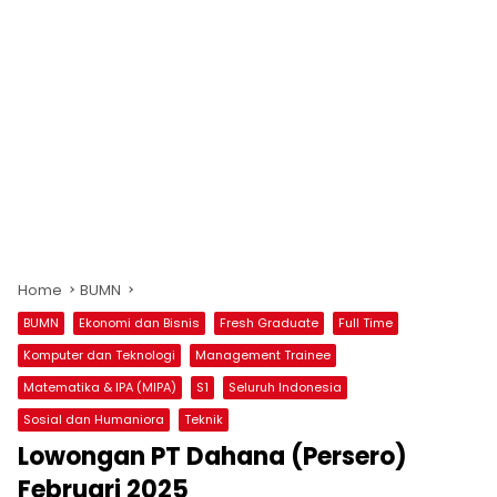
Home
BUMN
BUMN
Ekonomi dan Bisnis
Fresh Graduate
Full Time
Komputer dan Teknologi
Management Trainee
Matematika & IPA (MIPA)
S1
Seluruh Indonesia
Sosial dan Humaniora
Teknik
Lowongan PT Dahana (Persero)
Februari 2025