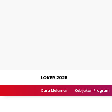
Skip
LOKER 2026
to
content
Rekomendasi
Lowongan
Cara Melamar
Kebijakan Program
Kerja
Terpercaya