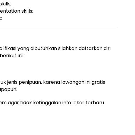
kills;
tation skills;
;
ifikasi yang dibutuhkan silahkan daftarkan diri
rikut ini :
uk jenis penipuan, karena lowongan ini gratis
apapun.
m agar tidak ketinggalan info loker terbaru