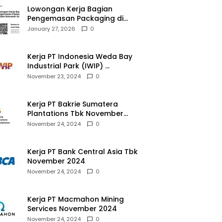
Lowongan Kerja Bagian
Pengemasan Packaging di
Pusaka Souvenir Gallery
January 27, 2026
0
Kerja PT Indonesia Weda Bay
Industrial Park (IWIP)
November 2024
November 23, 2024
0
Kerja PT Bakrie Sumatera
Plantations Tbk November
2024
November 24, 2024
0
Kerja PT Bank Central Asia Tbk
November 2024
November 24, 2024
0
Kerja PT Macmahon Mining
Services November 2024
November 24, 2024
0