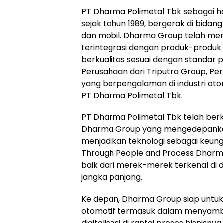
PT Dharma Polimetal Tbk sebagai h
sejak tahun 1989, bergerak di bida
dan mobil. Dharma Group telah menj
terintegrasi dengan produk-produk
berkualitas sesuai dengan standar p
Perusahaan dari Triputra Group, 
yang berpengalaman di industri otom
PT Dharma Polimetal Tbk.
PT Dharma Polimetal Tbk telah ber
Dharma Group yang mengedepanka
menjadikan teknologi sebagai keun
Through People and Process Dhar
baik dari merek-merek terkenal di 
jangka panjang.
Ke depan, Dharma Group siap untuk 
otomotif termasuk dalam menyambut
digitalisasi di rantai proses bisn