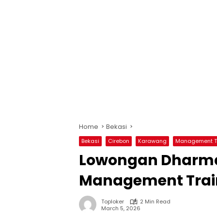
Home
Bekasi
Bekasi
Cirebon
Karawang
Management T
Lowongan Dharma
Management Trai
Toploker
2 Min Read
March 5, 2026