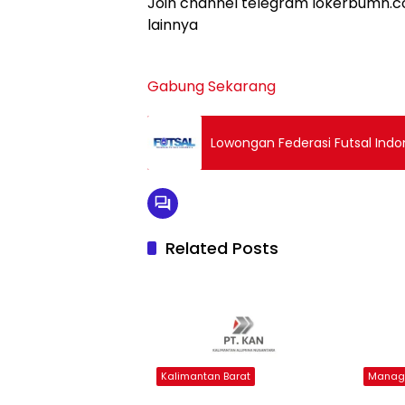
Join channel telegram lokerbumn.co
lainnya
Gabung Sekarang
Lowongan Federasi Futsal Indon
Related Posts
Kalimantan Barat
Manage