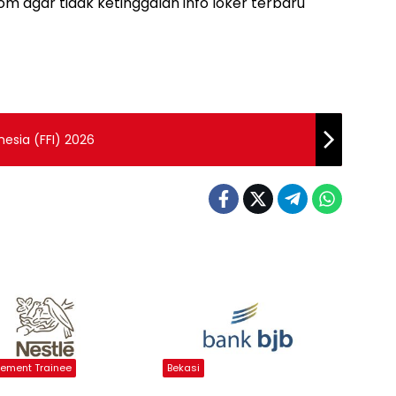
m agar tidak ketinggalan info loker terbaru
esia (FFI) 2026
ment Trainee
Bekasi