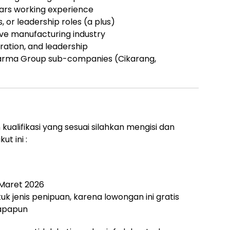
ears working experience
s, or leadership roles (a plus)
ive manufacturing industry
eration, and leadership
harma Group sub-companies (Cikarang,
ualifikasi yang sesuai silahkan mengisi dan
ut ini :
 Maret 2026
uk jenis penipuan, karena lowongan ini gratis
 apapun