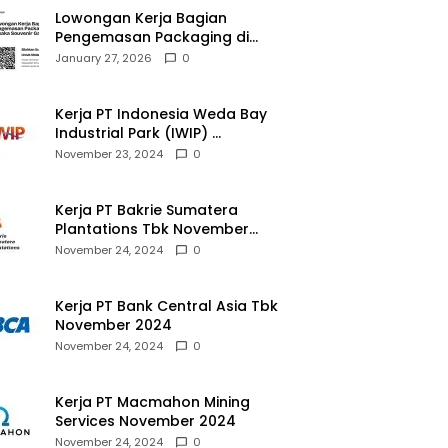
Lowongan Kerja Bagian
Pengemasan Packaging di
Pusaka Souvenir Gallery
January 27, 2026
0
Kerja PT Indonesia Weda Bay
Industrial Park (IWIP)
November 2024
November 23, 2024
0
Kerja PT Bakrie Sumatera
Plantations Tbk November
2024
November 24, 2024
0
Kerja PT Bank Central Asia Tbk
November 2024
November 24, 2024
0
Kerja PT Macmahon Mining
Services November 2024
November 24, 2024
0