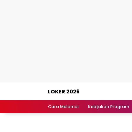
Skip
LOKER 2026
to
content
Rekomendasi
Lowongan
Cara Melamar
Kebijakan Program
Kerja
Terpercaya