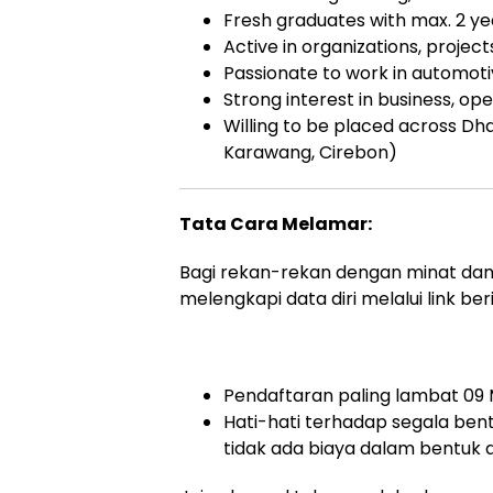
Fresh graduates with max. 2 y
Active in organizations, project
Passionate to work in automot
Strong interest in business, op
Willing to be placed across D
Karawang, Cirebon)
Tata Cara Melamar:
Bagi rekan-rekan dengan minat dan k
melengkapi data diri melalui link berik
Pendaftaran paling lambat 09
Hati-hati terhadap segala bent
tidak ada biaya dalam bentuk