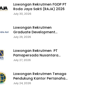
Lowongan Rekrutmen FGDP PT
Roda Jaya Sakti (RAJA) 2026
July 30, 2026
Lowongan Rekrutmen
Graduate Development
Program Chandra Asri Group
July 29, 2026
2026
Lowongan Rekrutmen PT
Pamapersada Nusantara
(PAMA) 2026
July 27, 2026
Lowongan Rekrutmen Tenaga
Pendukung Kantor Pertanahan
2026
July 24, 2026