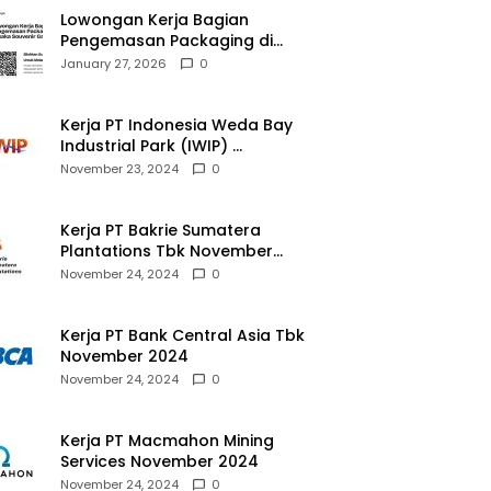
Lowongan Kerja Bagian
Pengemasan Packaging di
Pusaka Souvenir Gallery
January 27, 2026
0
Kerja PT Indonesia Weda Bay
Industrial Park (IWIP)
November 2024
November 23, 2024
0
Kerja PT Bakrie Sumatera
Plantations Tbk November
2024
November 24, 2024
0
Kerja PT Bank Central Asia Tbk
November 2024
November 24, 2024
0
Kerja PT Macmahon Mining
Services November 2024
November 24, 2024
0