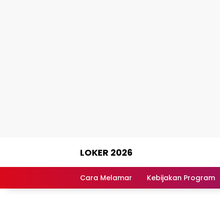
Skip
LOKER 2026
to
content
Rekomendasi
Lowongan
Cara Melamar
Kebijakan Program
Kerja
Terpercaya