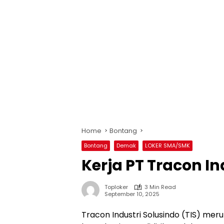
Home
Bontang
Bontang
Demak
LOKER SMA/SMK
Kerja PT Tracon In
Toploker
3 Min Read
September 10, 2025
Tracon Industri Solusindo (TIS) me