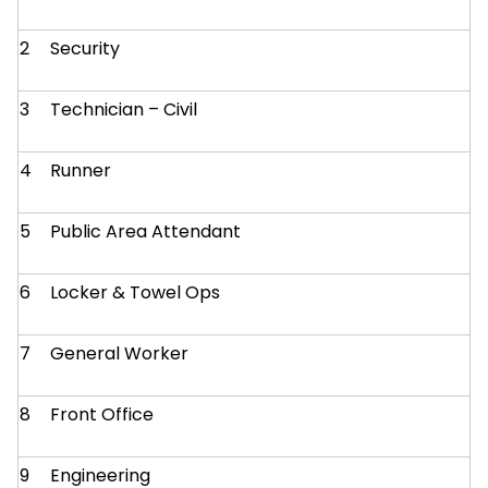
2
Security
3
Technician – Civil
4
Runner
5
Public Area Attendant
6
Locker & Towel Ops
7
General Worker
8
Front Office
9
Engineering