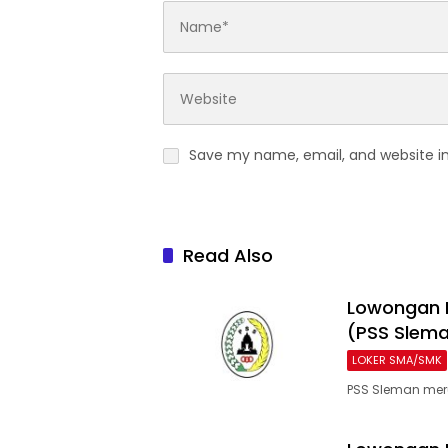
Save my name, email, and website in
Read Also
Lowongan 
(PSS Slem
LOKER SMA/SMK
PSS Sleman meru