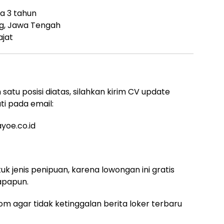
a 3 tahun
ng, Jawa Tengah
ajat
atu posisi diatas, silahkan kirim CV update
ti pada email:
yoe.co.id
uk jenis penipuan, karena lowongan ini gratis
apapun.
m agar tidak ketinggalan berita loker terbaru