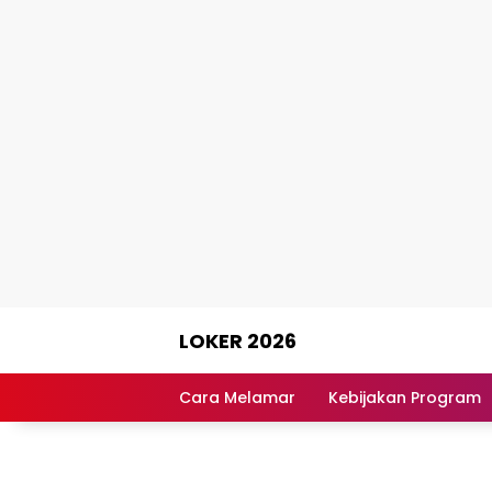
Skip
LOKER 2026
to
content
Rekomendasi
Lowongan
Cara Melamar
Kebijakan Program
Kerja
Terpercaya