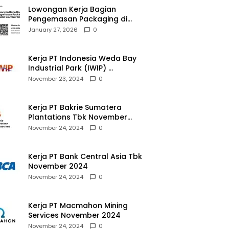
Lowongan Kerja Bagian
Pengemasan Packaging di
Pusaka Souvenir Gallery
January 27, 2026
0
Kerja PT Indonesia Weda Bay
Industrial Park (IWIP)
November 2024
November 23, 2024
0
Kerja PT Bakrie Sumatera
Plantations Tbk November
2024
November 24, 2024
0
Kerja PT Bank Central Asia Tbk
November 2024
November 24, 2024
0
Kerja PT Macmahon Mining
Services November 2024
November 24, 2024
0