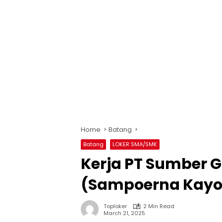
Home
Batang
Batang
LOKER SMA/SMK
Kerja PT Sumber G
(Sampoerna Kayoe
Toploker
2 Min Read
March 21, 2025