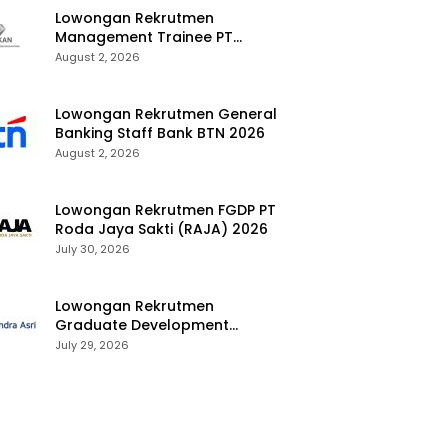
Lowongan Rekrutmen
Management Trainee PT
Kalimantan Alumina Nusantara
August 2, 2026
2026
Lowongan Rekrutmen General
Banking Staff Bank BTN 2026
August 2, 2026
Lowongan Rekrutmen FGDP PT
Roda Jaya Sakti (RAJA) 2026
July 30, 2026
Lowongan Rekrutmen
Graduate Development
Program Chandra Asri Group
July 29, 2026
2026