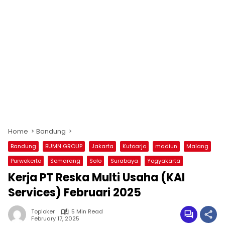
Home
Bandung
Bandung
BUMN GROUP
Jakarta
Kutoarjo
madiun
Malang
Purwokerto
Semarang
Solo
Surabaya
Yogyakarta
Kerja PT Reska Multi Usaha (KAI
Services) Februari 2025
Toploker
5 Min Read
February 17, 2025