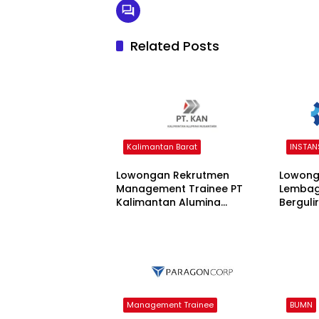
Related Posts
Kalimantan Barat
INSTAN
Lowongan Rekrutmen
Lowong
Management Trainee PT
Lembag
Kalimantan Alumina
Berguli
Nusantara 2026
Kopera
Management Trainee
BUMN