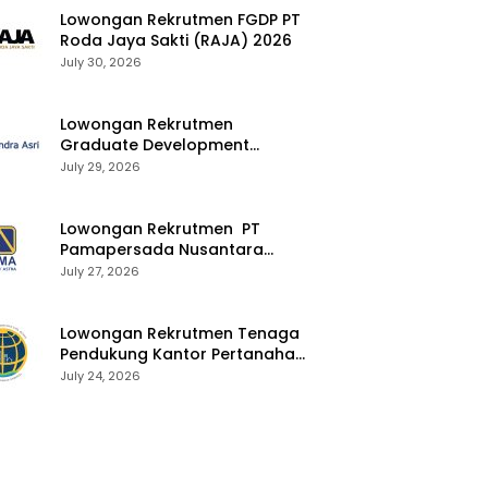
Lowongan Rekrutmen FGDP PT
Roda Jaya Sakti (RAJA) 2026
July 30, 2026
Lowongan Rekrutmen
Graduate Development
Program Chandra Asri Group
July 29, 2026
2026
Lowongan Rekrutmen PT
Pamapersada Nusantara
(PAMA) 2026
July 27, 2026
Lowongan Rekrutmen Tenaga
Pendukung Kantor Pertanahan
2026
July 24, 2026