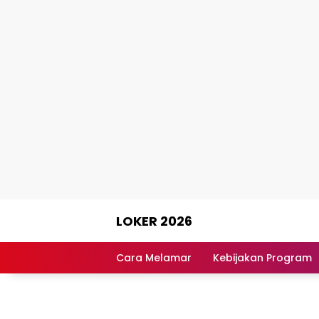
Skip
LOKER 2026
to
content
Rekomendasi
Lowongan
Cara Melamar
Kebijakan Program
Kerja
Terpercaya