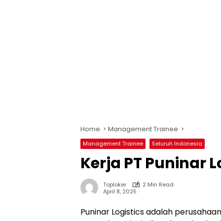
Home
Management Trainee
Management Trainee
Seluruh Indonesia
Kerja PT Puninar L
Toploker
2 Min Read
April 8, 2025
Puninar Logistics adalah perusaha