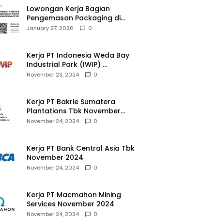
Lowongan Kerja Bagian
Pengemasan Packaging di
Pusaka Souvenir Gallery
January 27, 2026
0
Kerja PT Indonesia Weda Bay
Industrial Park (IWIP)
November 2024
November 23, 2024
0
Kerja PT Bakrie Sumatera
Plantations Tbk November
2024
November 24, 2024
0
Kerja PT Bank Central Asia Tbk
November 2024
November 24, 2024
0
Kerja PT Macmahon Mining
Services November 2024
November 24, 2024
0