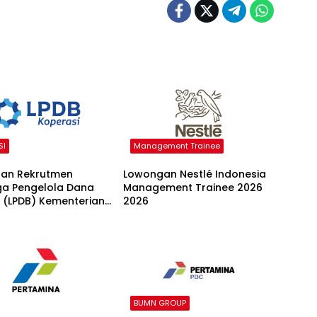
SI
Management Trainee
an Rekrutmen
Lowongan Nestlé Indonesia
a Pengelola Dana
Management Trainee 2026
r (LPDB) Kementerian
2026
si 2026
BUMN GROUP