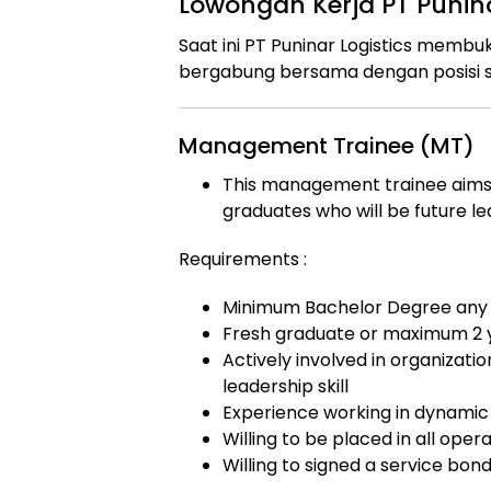
Lowongan Kerja PT Punina
Saat ini PT Puninar Logistics memb
bergabung bersama dengan posisi s
Management Trainee (MT)
This management trainee aims a
graduates who will be future l
Requirements :
Minimum Bachelor Degree any 
Fresh graduate or maximum 2 
Actively involved in organizatio
leadership skill
Experience working in dynamic 
Willing to be placed in all oper
Willing to signed a service bo