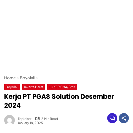
Home
Boyolali
Boyolali
Jakarta Barat
LOKER SMA/SMK
Kerja PT PGAS Solution Desember
2024
Toploker
2 Min Read
January 18, 2025