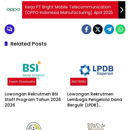
Kerja PT Bright Mobile Telecommunication
(OPPO Indonesia Manufacturing) April 2025
Related Posts
Fresh Graduate
INSTANSI
Lowongan Rekrutmen BSI
Lowongan Rekrutmen
Staff Program Tahun 2026
Lembaga Pengelola Dana
2026
Bergulir (LPDB)
Kementerian Koperasi
2026