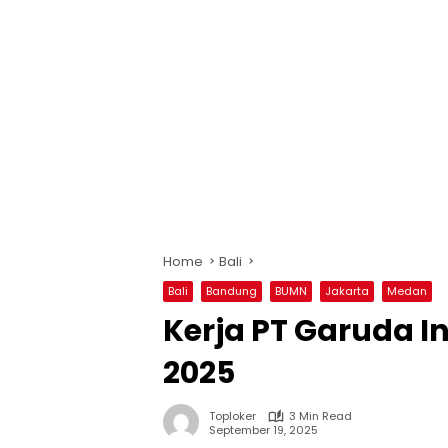
Home
Bali
Bali
Bandung
BUMN
Jakarta
Medan
Kerja PT Garuda I
2025
Toploker
3 Min Read
September 19, 2025