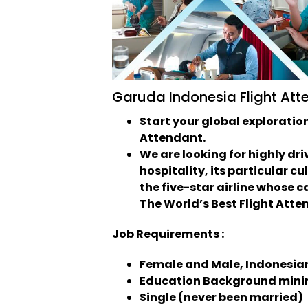
Garuda Indonesia Flight Att
Start your global exploratio
Attendant.
We are looking for highly dri
hospitality, its particular c
the five-star airline whose 
The World’s Best Flight Att
Job Requirements :
Female and Male, Indonesian
Education Background min
Single (never been married)