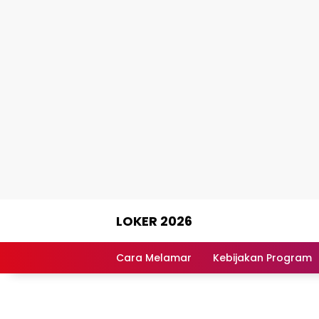
Skip
LOKER 2026
to
content
Rekomendasi
Lowongan
Cara Melamar
Kebijakan Program
Kerja
Terpercaya