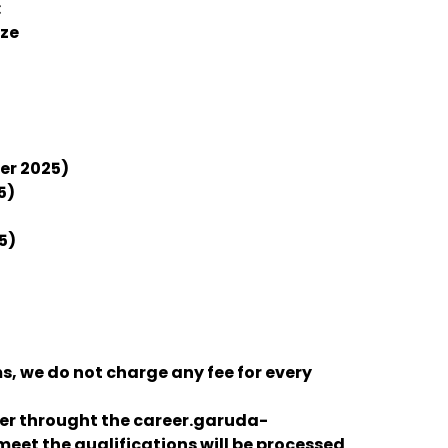
:
ize
er 2025)
5)
)
5)
, we do not charge any fee for every
ter throught the career.garuda-
eet the qualifications will be processed