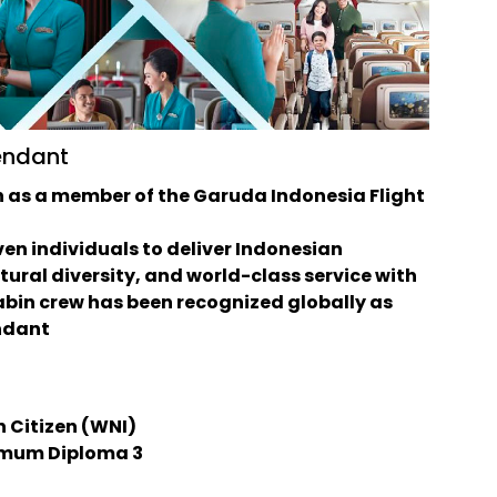
endant
n as a member of the Garuda Indonesia Flight
ven individuals to deliver Indonesian
ultural diversity, and world-class service with
cabin crew has been recognized globally as
endant
 Citizen (WNI)
imum Diploma 3