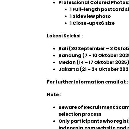
Professional Colored Photos
1 Full-length postcard s
1 SideVlew photo
1 Close-up4x6 size
Lokasi Seleksi :
Bali (30 September – 3 Oktob
Bandung (7 – 10 Oktober 202
Medan (14 – 17 Oktober 2025
Jakarta (21 – 24 Oktober 202
For further information email at :
Note :
Beware of Recruitment Scams
selection process
Only participants who regis
indonesia.com website and m