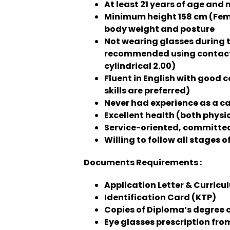
At least 21 years of age and
Minimum height 158 cm (Fema
body weight and posture
Not wearing glasses during t
recommended using contact 
cylindrical 2.00)
Fluent in English with good 
skills are preferred)
Never had experience as a c
Excellent health (both physi
Service-oriented, committed,
Willing to follow all stages 
Documents Requirements :
Application Letter & Curricu
Identification Card (KTP)
Copies of Diploma’s degree c
Eye glasses prescription fr