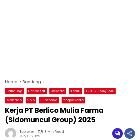
Home
Bandung
Bandung
Denpasar
Jakarta
Kediri
LOKER SMA/SMK
Manado
Solo
Surabaya
Yogyakarta
Kerja PT Berlico Mulia Farma
(Sidomuncul Group) 2025
Toploker
3 Min Read
July 6, 2025