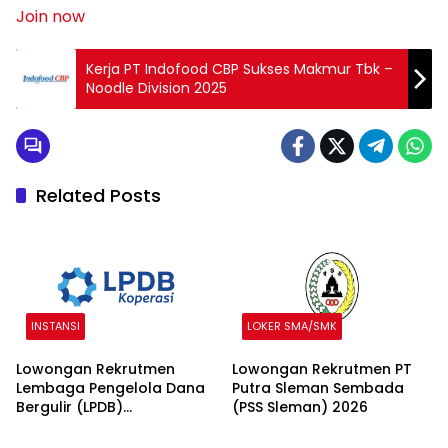
Join now
Kerja PT Indofood CBP Sukses Makmur Tbk –
Noodle Division 2025
Related Posts
INSTANSI
LOKER SMA/SMK
Lowongan Rekrutmen
Lowongan Rekrutmen PT
Lembaga Pengelola Dana
Putra Sleman Sembada
Bergulir (LPDB)
(PSS Sleman) 2026
Kementerian Koperasi
2026