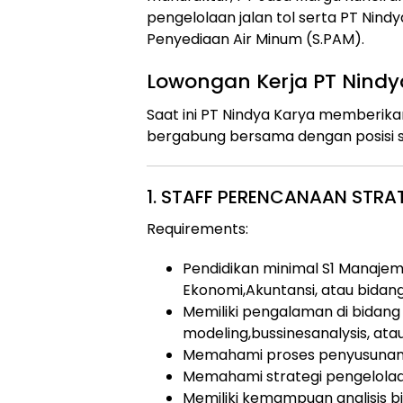
pengelolaan jalan tol serta PT Nind
Penyediaan Air Minum (S.PAM).
Lowongan Kerja PT Nindy
Saat ini PT Nindya Karya memberik
bergabung bersama dengan posisi s
1. STAFF PERENCANAAN STRA
Requirements:
Pendidikan minimal S1 Manajemen,
Ekonomi,Akuntansi, atau bidang
Memiliki pengalaman di bidang s
modeling,bussinesanalysis, ata
Memahami proses penyusunan 
Memahami strategi pengelola
Memiliki kemampuan analisis bis