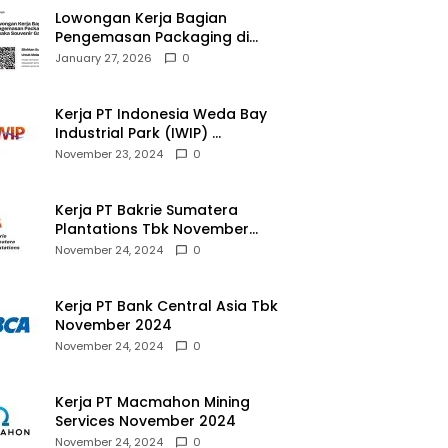
Lowongan Kerja Bagian
Pengemasan Packaging di
Pusaka Souvenir Gallery
January 27, 2026
0
Kerja PT Indonesia Weda Bay
Industrial Park (IWIP)
November 2024
November 23, 2024
0
Kerja PT Bakrie Sumatera
Plantations Tbk November
2024
November 24, 2024
0
Kerja PT Bank Central Asia Tbk
November 2024
November 24, 2024
0
Kerja PT Macmahon Mining
Services November 2024
November 24, 2024
0