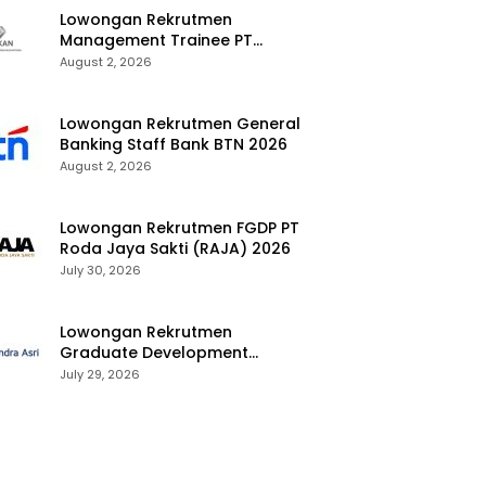
Lowongan Rekrutmen
Management Trainee PT
Kalimantan Alumina Nusantara
August 2, 2026
2026
Lowongan Rekrutmen General
Banking Staff Bank BTN 2026
August 2, 2026
Lowongan Rekrutmen FGDP PT
Roda Jaya Sakti (RAJA) 2026
July 30, 2026
Lowongan Rekrutmen
Graduate Development
Program Chandra Asri Group
July 29, 2026
2026