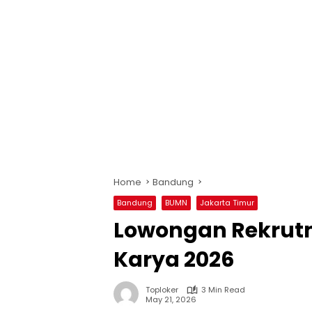
Home
Bandung
Bandung
BUMN
Jakarta Timur
Lowongan Rekrutm
Karya 2026
Toploker
3 Min Read
May 21, 2026