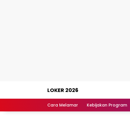
Skip
LOKER 2026
to
content
Rekomendasi
Lowongan
Cara Melamar
Kebijakan Program
Kerja
Terpercaya