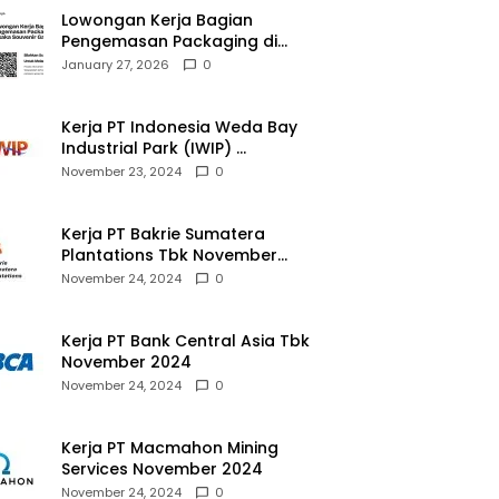
Lowongan Kerja Bagian
Pengemasan Packaging di
Pusaka Souvenir Gallery
January 27, 2026
0
Kerja PT Indonesia Weda Bay
Industrial Park (IWIP)
November 2024
November 23, 2024
0
Kerja PT Bakrie Sumatera
Plantations Tbk November
2024
November 24, 2024
0
Kerja PT Bank Central Asia Tbk
November 2024
November 24, 2024
0
Kerja PT Macmahon Mining
Services November 2024
November 24, 2024
0