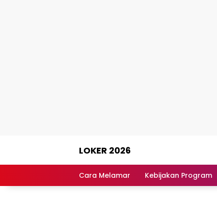
Skip
LOKER 2026
to
content
Rekomendasi
Lowongan
Cara Melamar
Kebijakan Program
Kerja
Terpercaya