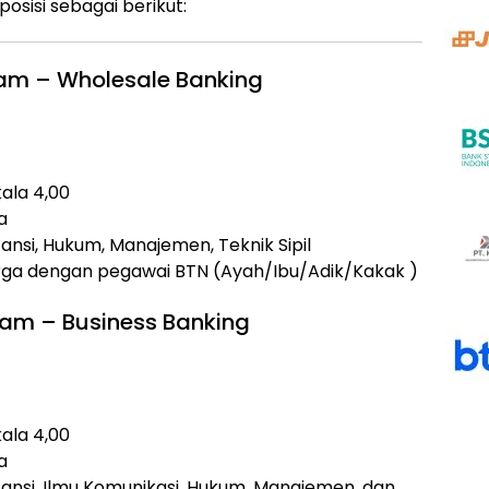
sisi sebagai berikut:
ram – Wholesale Banking
kala 4,00
a
nsi, Hukum, Manajemen, Teknik Sipil
arga dengan pegawai BTN (Ayah/Ibu/Adik/Kakak )
ram – Business Banking
kala 4,00
a
ansi, Ilmu Komunikasi, Hukum, Manajemen, dan