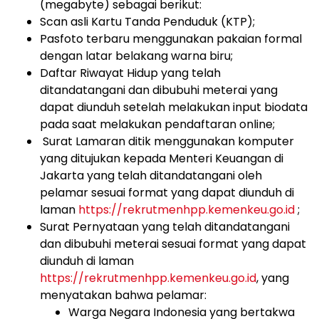
(
megabyte
) sebagai berikut:
Scan
asli
Kartu Tanda Penduduk
(KTP);
Pasfoto
terbaru menggunakan pakaian formal
dengan latar belakang warna biru;
Daftar
Riwayat
Hidup
yang
telah
ditandatangani
dan
dibubuhi
meterai
yang
dapat
diunduh setelah melakukan input biodata
pada saat melakukan pendaftaran
online
;
Surat
Lamaran
ditik
menggunakan
komputer
yang
ditujukan
kepada
Menteri
Keuangan
di
Jakarta
yang
telah
ditandatangani
oleh
pelamar
sesuai
format
yang
dapat
diunduh
di
laman
https://rekrutmenhpp.kemenkeu.go.id
;
Surat
Pernyataan
yang
telah
ditandatangani
dan
dibubuhi
meterai
sesuai
format
yang
dapat
diunduh
di
laman
https://rekrutmenhpp.kemenkeu.go.id
,
yang
menyatakan
bahwa
pelamar:
Warga
Negara
Indonesia
yang
bertakwa