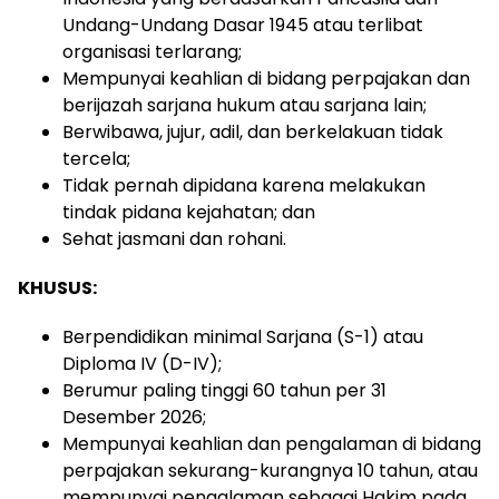
Undang-Undang
Dasar
1945
atau
terlibat
organisasi terlarang;
Mempunyai keahlian di bidang perpajakan dan
berijazah sarjana hukum atau sarjana lain;
Berwibawa, jujur, adil, dan berkelakuan tidak
tercela
;
Tidak pernah dipidana karena melakukan
tindak pidana kejahatan; dan
Sehat jasmani dan rohani.
KHUSUS:
Ber
pendidikan minimal
Sarjana
(S-1) atau
Diploma IV (D-IV)
;
Berumur paling tinggi
60
tahun per 31
Desember 2026;
Mempunyai
keahlian
dan
pengalaman
di
bidang
perpajakan
sekurang-kurangnya
10
tahun,
atau
mempunyai
pengalaman
sebagai
Hakim
pada