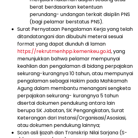
berat
berdasarkan
ketentuan
perundang-
undangan terkait disiplin PNS
(bagi pelamar berstatus PNS).
Surat
Pernyataan
Pengalaman
Kerja
yang
telah
ditandatangani
dan
dibubuhi
meterai
sesuai
format
yang
dapat
diunduh
di
laman
https://rekrutmenhpp.kemenkeu.go.id
,
yang
menunjukkan
bahwa
pelamar
mempunyai
keahlian
dan
pengalaman
di
bidang
perpajakan
sekurang-kurangnya
10
tahun,
atau
mempunyai
pengalaman
sebagai
Hakim
pada
Mahkamah
Agung
dalam
membantu
menangani
sengketa
perpajakan
sekurang-
kurangnya
5
tahun
disertai
d
okumen
pendukung
antara
lain
berupa
SK
J
abatan,
SK
P
engangkatan,
Surat
Keterangan
dari
Instansi/Organisasi/Asosiasi,
atau
dokumen pendukung lainnya
;
Scan
asli
Ijazah
dan
Transkrip
Nilai
Sarjana
(S-