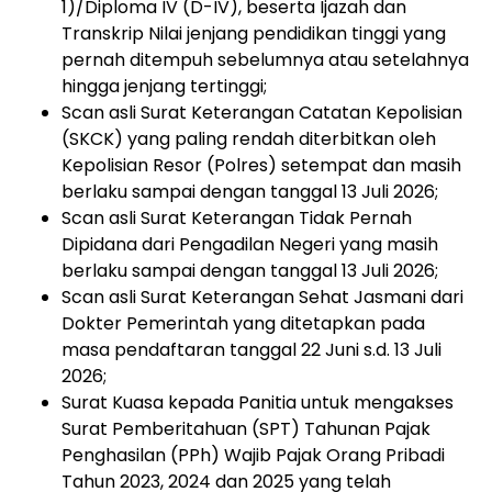
1)/Diploma
IV
(D-IV),
beserta
Ijazah
dan
Transkrip
Nilai
jenjang
pendidikan
tinggi
yang
pernah
ditempuh
sebelumnya
atau
setelahnya
hingga jenjang tertinggi;
Scan
asli
Surat
Keterangan
Catatan
Kepolisian
(SKCK)
yang
paling
rendah
diterbitkan
oleh
Kepolisian
Resor
(Polres)
setempat
dan
masih
berlaku
sampai
dengan
tanggal
13
Juli 2026;
Scan
asli
Surat
Keterangan
Tidak
Pernah
Dipidana
dari
Pengadilan
Negeri
yang
masih
berlaku sampai dengan tanggal
13
Juli 2026;
Scan
asli
Surat
Keterangan
Sehat
Jasmani
dari
Dokter
Pemerintah
yang
ditetapkan
pada
masa pendaftaran
tanggal
22
Juni s.d.
13
Juli
2026
;
Surat
Kuasa
kepada
Panitia
untuk
mengakses
Surat
Pemberitahuan
(SPT)
Tahunan
Pajak
Penghasilan
(PPh)
Wajib
Pajak
Orang
Pribadi
Tahun
2023,
2024
dan
2025
yang
telah