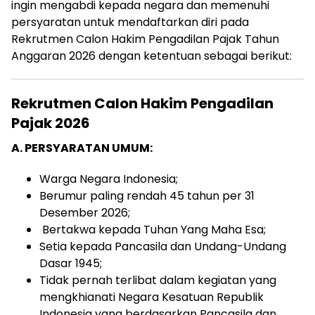
ingin
mengabdi
kepada
negara
dan
memenuhi
persyaratan
untuk
mendaftarkan
diri
pada
Rekrutmen
Calon
Hakim
Pengadilan
Pajak
Tahun
Anggaran
2026
dengan ketentuan sebagai berikut:
Rekrutmen Calon Hakim Pengadilan
Pajak 2026
A.
PERSYARATAN
UMUM:
Warga Negara Indonesia;
Berumur paling rendah 45
tahun per 31
Desember 2026
;
Bertakwa kepada Tuhan Yang Maha Esa;
Setia kepada Pancasila dan Undang-
U
ndang
Dasar 1945;
Tidak
pernah
terlibat
dalam
kegiatan
yang
mengkhianati
Negara
Kesatuan
Republik
Indonesia
yang
berdasarkan
Pancasila
dan