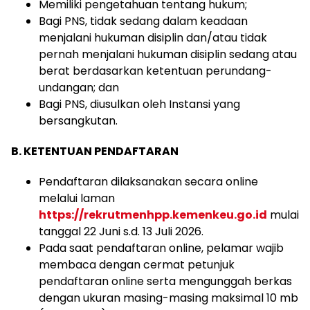
M
emiliki pengetahuan
tentang
hukum
;
Bagi
PNS,
tidak
sedang
dalam
keadaan
menjalani
hukuman
disiplin
dan
/atau
tidak
pernah
menjalani
hukuman
disiplin
sedang
atau
berat
berdasarkan
ketentuan
perundang-
undangan
; dan
Bagi PNS, diusulkan oleh
Instansi yang
bersangkutan
.
B.
KETENTUAN PENDAFTARAN
Pendaftaran
dilaksanakan
secara
online
melalui
laman
https://rekrutmenhpp.kemenkeu.go.id
mulai
tanggal
22
Juni s.d.
13
Juli 2026.
Pada
saat
pendaftaran
online
,
pelamar
wajib
membaca
dengan
cermat
petunjuk
pendaftaran
online
serta
mengunggah
berkas
dengan
ukuran
masing-masing
maksimal
10
mb