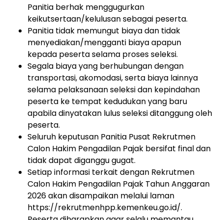
Panitia
berhak menggugurkan
keikutsertaan/kelulusan sebagai peserta.
Panitia
tidak
memungut
biaya
dan
tidak
menyediakan/mengganti
biaya
apapun
kepada
peserta selama proses seleksi.
Segala
biaya
yang
berhubungan
dengan
transportasi,
akomodasi,
serta
biaya
lainnya
selama
pelaksanaan
seleksi
dan
kepindahan
peserta
ke
tempat
kedudukan
yang
baru
apabila dinyatakan lulus seleksi ditanggung oleh
peserta.
Seluruh
keputusan
Panitia
Pusat
Rekrutmen
Calon
Hakim
Pengadilan
Pajak
bersifat
final
dan
tidak dapat diganggu gugat.
Setiap
informasi
terkait
dengan
Rekrutmen
Calon
Hakim
Pengadilan
Pajak
Tahun
Anggaran
2026
akan
disampaikan
melalui
laman
https://rekrutmenhpp.kemenkeu.go.id/
.
Peserta
diharapkan
agar
selalu
memantau