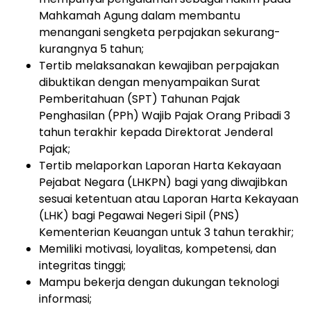
Mahkamah
Agung
dalam
membantu
menangani sengketa perpajakan sekurang-
kurangnya 5 tahun;
Tertib
melaksanakan
kewajiban
perpajakan
dibuktikan
dengan
menyampaikan
Surat
Pemberitahuan
(SPT)
Tahunan
Pajak
Penghasilan
(PPh)
Wajib
Pajak
Orang
Pribadi
3
tahun terakhir kepada Direktorat Jenderal
Pajak
;
Tertib
melaporkan
Laporan
Harta
Kekayaan
Pejabat
Negara
(LHKPN)
bagi
yang
diwajibkan
sesuai
ketentuan
atau
Laporan
Harta
Kekayaan
(LHK)
bagi
Pegawai
Negeri
Sipil
(PNS)
Kementerian Keuangan untuk 3 tahun terakhir;
Memiliki motivasi
, loyalitas, kompetensi,
dan
integritas tinggi;
Mampu bekerja dengan dukungan teknologi
informasi;