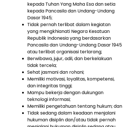
kepada
Tuhan
Yang
Maha
Esa
dan
setia
kepada Pancasila dan Undang-Undang
Dasar 1945;
Tidak
pernah
terlibat
dalam
kegiatan
yang
mengkhianati
Negara
Kesatuan
Republik
Indonesia
yang
berdasarkan
Pancasila
dan
Undang-Undang
Dasar
1945
atau
terlibat
organisasi terlarang;
Berwibawa, jujur, adil, dan berkelakuan
tidak tercela;
Sehat jasmani dan rohani;
Memiliki motivasi, loyalitas, kompetensi,
dan integritas tinggi;
Mampu bekerja dengan dukungan
teknologi informasi;
M
emiliki pengetahuan
tentang
hukum
;
dan
Tidak
sedang
dalam
keadaan
menjalani
hukuman
disiplin
dan
/atau
tidak
pernah
menjalani
hukuman
disiplin
sedang
atau