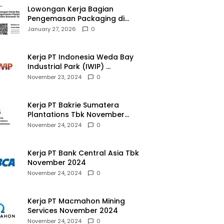
Lowongan Kerja Bagian
Pengemasan Packaging di
Pusaka Souvenir Gallery
January 27, 2026
0
Kerja PT Indonesia Weda Bay
Industrial Park (IWIP)
November 2024
November 23, 2024
0
Kerja PT Bakrie Sumatera
Plantations Tbk November
2024
November 24, 2024
0
Kerja PT Bank Central Asia Tbk
November 2024
November 24, 2024
0
Kerja PT Macmahon Mining
Services November 2024
November 24, 2024
0