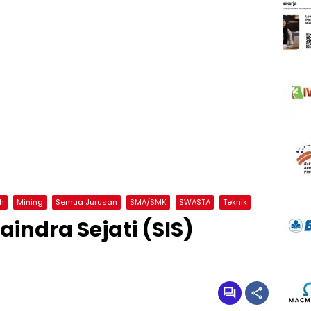
h
Mining
Semua Jurusan
SMA/SMK
SWASTA
Teknik
indra Sejati (SIS)