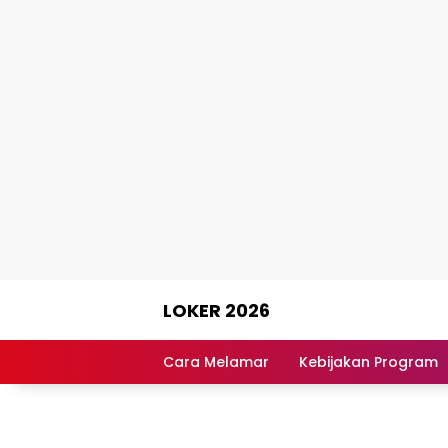
Skip
LOKER 2026
to
content
Rekomendasi
Lowongan
Cara Melamar
Kebijakan Program
Kerja
Terpercaya