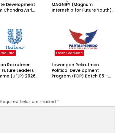
te Development
MAGNIFY (Magnum
m Chandra Asri
Internship for Future Youth)
2026
H2 2026 2026
Graduate
Fresh Graduate
an Rekrutmen
Lowongan Rekrutmen
r Future Leaders
Political Development
mme (UFLP) 2026
Program (PDP) Batch 05 –
DPP Partai Perindo 2026
Required fields are marked
*