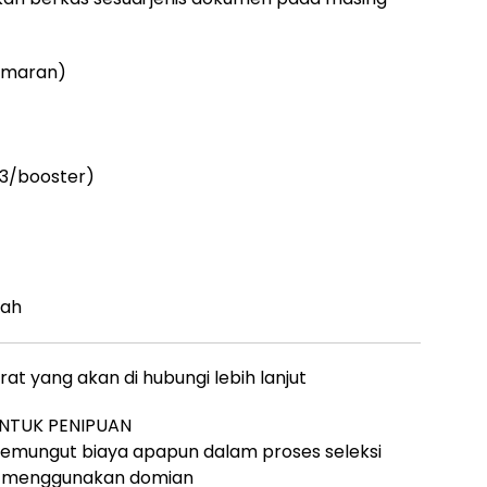
Lamaran)
s 3/booster)
kah
t yang akan di hubungi lebih lanjut
ENTUK PENIPUAN
 memungut biaya apapun dalam proses seleksi
i menggunakan domian