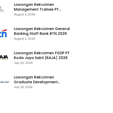
Lowongan Rekrutmen
Management Trainee PT
Kalimantan Alumina Nusantara
August 2, 2026
2026
Lowongan Rekrutmen General
Banking Staff Bank BTN 2026
August 2, 2026
Lowongan Rekrutmen FGDP PT
Roda Jaya Sakti (RAJA) 2026
July 30, 2026
Lowongan Rekrutmen
Graduate Development
Program Chandra Asri Group
July 29, 2026
2026