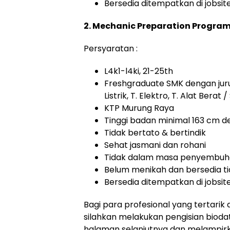
Bersedia ditempatkan di jobsi
2. Mechanic Preparation Progra
Persyaratan :
L4k1-l4ki, 21-25th
Freshgraduate SMK dengan jurus
Listrik, T. Elektro, T. Alat Berat
KTP Murung Raya
Tinggi badan minimal 163 cm d
Tidak bertato & bertindik
Sehat jasmani dan rohani
Tidak dalam masa penyembuha
Belum menikah dan bersedia t
Bersedia ditempatkan di jobsi
Bagi para profesional yang tertarik 
silahkan melakukan pengisian bioda
halaman selanjutnya dan melampirk