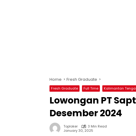
Home
Fresh Graduate
Fresh Graduate
Full Time
Kalimantan Tenga
Lowongan PT Sapta
Desember 2024
Toploker
3 Min Read
January 30, 2025