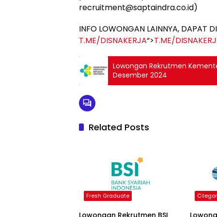
recruitment@saptaindra.co.id)
INFO LOWONGAN LAINNYA, DAPAT DI
T.ME/DISNAKERJA
“>
T.ME/DISNAKER
Lowongan Rekrutmen Kementer
Desember 2024
Related Posts
Fresh Graduate
Cilego
Lowongan Rekrutmen BSI
Lowong