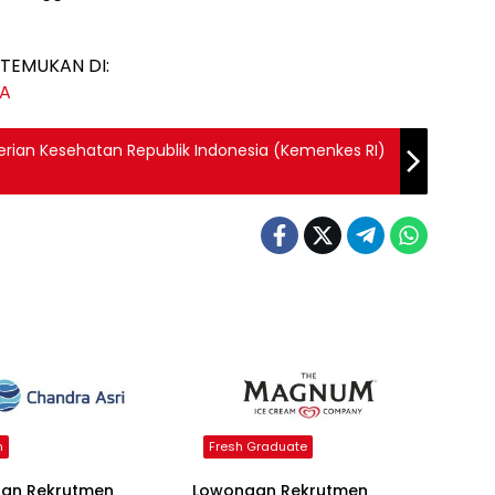
TEMUKAN DI:
JA
ian Kesehatan Republik Indonesia (Kemenkes RI)
n
Fresh Graduate
an Rekrutmen
Lowongan Rekrutmen