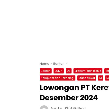
Home
Banten
Banten
BUMN
D3
Ekonomi dan Bisnis
In
Komputer dan Teknologi
Mahasiswa
S1
S
Lowongan PT Kere
Desember 2024
Toploker
4 Min Read