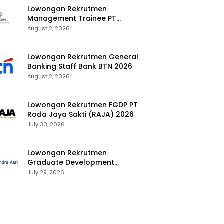
Lowongan Rekrutmen
Management Trainee PT
Kalimantan Alumina Nusantara
August 2, 2026
2026
Lowongan Rekrutmen General
Banking Staff Bank BTN 2026
August 2, 2026
Lowongan Rekrutmen FGDP PT
Roda Jaya Sakti (RAJA) 2026
July 30, 2026
Lowongan Rekrutmen
Graduate Development
Program Chandra Asri Group
July 29, 2026
2026