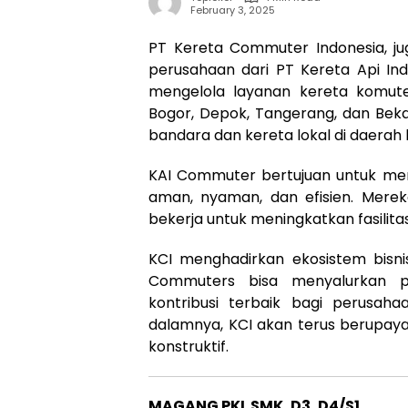
February 3, 2025
PT Kereta Commuter Indonesia, ju
perusahaan dari PT Kereta Api Indo
mengelola layanan kereta komute
Bogor, Depok, Tangerang, dan Bek
bandara dan kereta lokal di daerah 
KAI Commuter bertujuan untuk men
aman, nyaman, dan efisien. Merek
bekerja untuk meningkatkan fasilit
KCI menghadirkan ekosistem bisni
Commuters bisa menyalurkan 
kontribusi terbaik bagi perusah
dalamnya, KCI akan terus berupaya
konstruktif.
MAGANG PKL SMK, D3, D4/S1