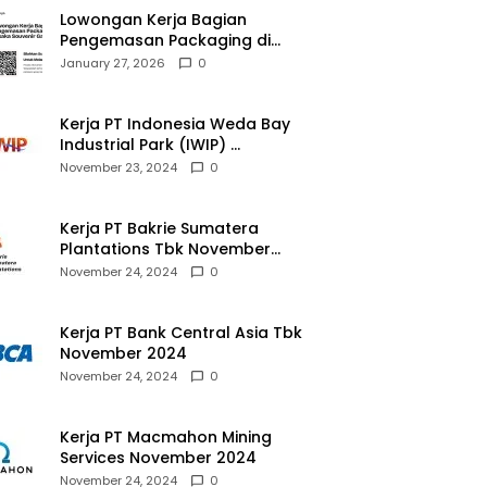
Lowongan Kerja Bagian
Pengemasan Packaging di
Pusaka Souvenir Gallery
January 27, 2026
0
Kerja PT Indonesia Weda Bay
Industrial Park (IWIP)
November 2024
November 23, 2024
0
Kerja PT Bakrie Sumatera
Plantations Tbk November
2024
November 24, 2024
0
Kerja PT Bank Central Asia Tbk
November 2024
November 24, 2024
0
Kerja PT Macmahon Mining
Services November 2024
November 24, 2024
0