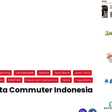
ternship
Jabodetabek
Jakarta
Jawa Barat
Jawa Timur
eni
SMA/SMK
Sosial dan Humaniora
Teknik
Yogyakarta
ta Commuter Indonesia