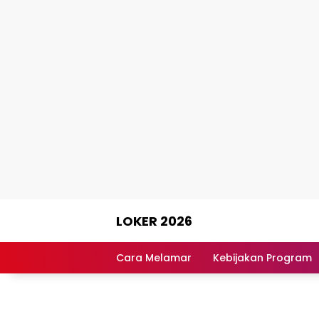
Skip
LOKER 2026
to
content
Rekomendasi
Lowongan
Cara Melamar
Kebijakan Program
Kerja
Terpercaya