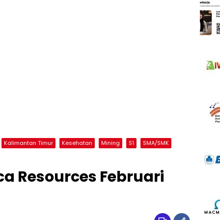
Kalimantan Timur
Kesehatan
Mining
S1
SMA/SMK
a Resources Februari