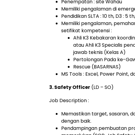
Penempatan : site Wahau
Memiliki pengalaman di emer
Pendidikan SLTA : 10 th, D3 : 5 th
Memiliki pengalaman, pemaha
setifikat kompetensi :
Ahli K3 Kebakaran koordi
atau Ahli K3 Specialis p
jawab teknis (Kelas A)
Pertolongan Pada ke-Gaw
Rescue (BASARNAS)
MS Tools : Excel, Power Point, 
3. Safety Officer
(LD – SO)
Job Description :
Memastikan target, sasaran, d
dengan baik.
Pendampingan pembuatan pros