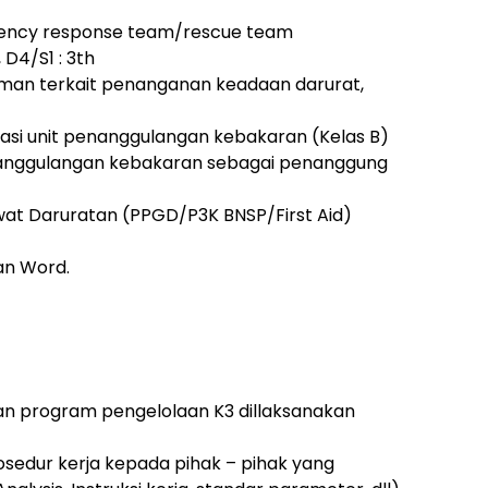
gency response team/rescue team
, D4/S1 : 3th
man terkait penanganan keadaan darurat,
nasi unit penanggulangan kebakaran (Kelas B)
enanggulangan kebakaran sebagai penanggung
at Daruratan (PPGD/P3K BNSP/First Aid)
dan Word.
an program pengelolaan K3 dillaksanakan
edur kerja kepada pihak – pihak yang