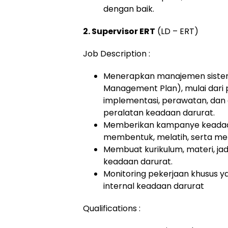
dengan baik.
2. Supervisor ERT
(LD – ERT)
Job Description :
Menerapkan manajemen siste
Management Plan), mulai dari p
implementasi, perawatan, dan 
peralatan keadaan darurat.
Memberikan kampanye keadaan
membentuk, melatih, serta men
Membuat kurikulum, materi, jadw
keadaan darurat.
Monitoring pekerjaan khusus ya
internal keadaan darurat
Qualifications :