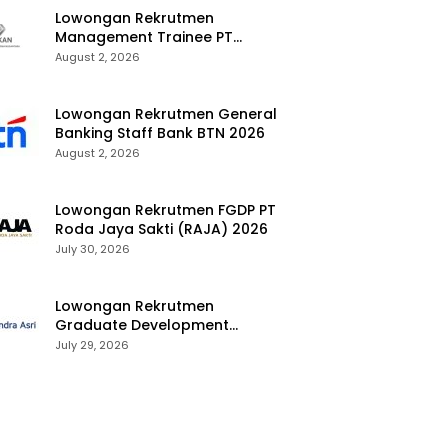
Lowongan Rekrutmen
Management Trainee PT
Kalimantan Alumina Nusantara
August 2, 2026
2026
Lowongan Rekrutmen General
Banking Staff Bank BTN 2026
August 2, 2026
Lowongan Rekrutmen FGDP PT
Roda Jaya Sakti (RAJA) 2026
July 30, 2026
Lowongan Rekrutmen
Graduate Development
Program Chandra Asri Group
July 29, 2026
2026