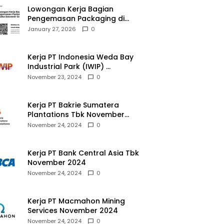
Lowongan Kerja Bagian
Pengemasan Packaging di
Pusaka Souvenir Gallery
January 27, 2026
0
Kerja PT Indonesia Weda Bay
Industrial Park (IWIP)
November 2024
November 23, 2024
0
Kerja PT Bakrie Sumatera
Plantations Tbk November
2024
November 24, 2024
0
Kerja PT Bank Central Asia Tbk
November 2024
November 24, 2024
0
Kerja PT Macmahon Mining
Services November 2024
November 24, 2024
0