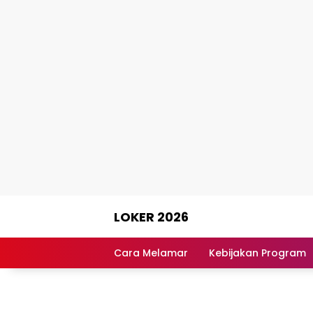
Skip
LOKER 2026
to
content
Rekomendasi
Lowongan
Cara Melamar
Kebijakan Program
Kerja
Terpercaya