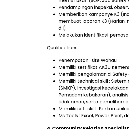
memerlukan (SOP, Job Safety Ana
Pendampingan inspeksi, observa
Memberikan kampanye K3 (Induksi
membuat laporan K3 (Harian, 
dll)
Melakukan identifikasi, pemasa
Qualifications :
Penempatan : site Wahau
Memiliki sertifikat AK3U Kemen
Memiliki pengalaman di Safety d
Memiliki technical skill : Si
(SMKP), Investigasi kecelakaa
Pemadam kebakaran), analisis 
tidak aman, serta pemelihara
Memiliki soft skill : Berkomunik
Ms Tools : Excel, Power Point, 
4. Community Relation Specialis