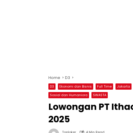
Home
D3
D3
Ekonomi dan Bisnis
Full Time
Jakarta
Sosial dan Humaniora
SWASTA
Lowongan PT Ithac
2025
Toploker
4 Min Read