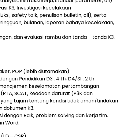
lysis, Instruksi kerja, standar parameter, dll)
si K3, Investigasi kecelakaan
, safety talk, penulisan bulletin, dll), serta
mingguan, bulanan, laporan bahaya kecelakaan,
ngan, dan evaluasi rambu dan tanda – tanda K3.
aker, POP (lebih diutamakan)
engan Pendidikan D3 : 4 th, D4/S1 : 2 th
stem manajemen keselamatan pertambangan
n (RTA, SCAT, keadaan darurat (P3K dan
yang tajam tentang kondisi tidak aman/tindakan
an dokumen K3.
asi dengan Baik, problem solving dan kerja tim.
dan Word.
t
(LD – CSR)