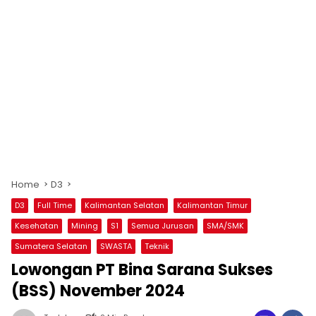
Home
D3
D3
Full Time
Kalimantan Selatan
Kalimantan Timur
Kesehatan
Mining
S1
Semua Jurusan
SMA/SMK
Sumatera Selatan
SWASTA
Teknik
Lowongan PT Bina Sarana Sukses
(BSS) November 2024