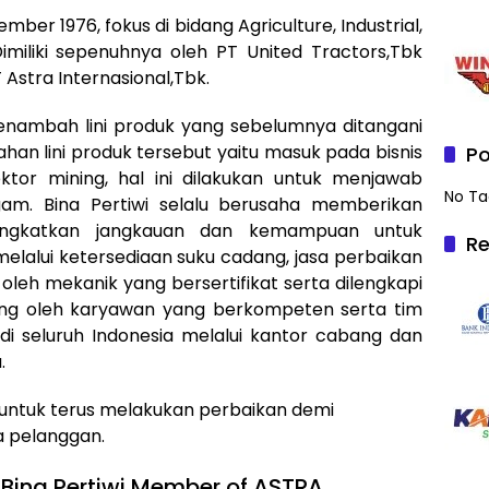
ember 1976, fokus di bidang Agriculture, Industrial,
Dimiliki sepenuhnya oleh PT United Tractors,Tbk
Astra Internasional,Tbk.
menambah lini produk yang sebelumnya ditangani
an lini produk tersebut yaitu masuk pada bisnis
Po
tor mining, hal ini dilakukan untuk menjawab
No Ta
am. Bina Pertiwi selalu berusaha memberikan
ingkatkan jangkauan dan kemampuan untuk
Re
alui ketersediaan suku cadang, jasa perbaikan
oleh mekanik yang bersertifikat serta dilengkapi
ung oleh karyawan yang berkompeten serta tim
di seluruh Indonesia melalui kantor cabang dan
.
n untuk terus melakukan perbaikan demi
a pelanggan.
Bina Pertiwi Member of ASTRA