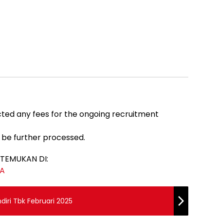
ected any fees for the ongoing recruitment
l be further processed.
TEMUKAN DI:
JA
iri Tbk Februari 2025