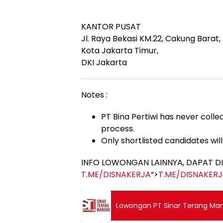
KANTOR PUSAT
Jl. Raya Bekasi KM.22, Cakung Barat,
Kota Jakarta Timur,
DKI Jakarta
Notes :
PT Bina Pertiwi has never coll
process.
Only shortlisted candidates wil
INFO LOWONGAN LAINNYA, DAPAT DI
T.ME/DISNAKERJA
“>
T.ME/DISNAKER
Lowongan PT Sinar Terang Mand