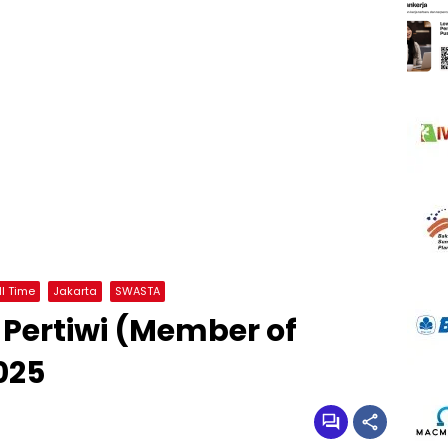
ll Time
Jakarta
SWASTA
Pertiwi (Member of
025