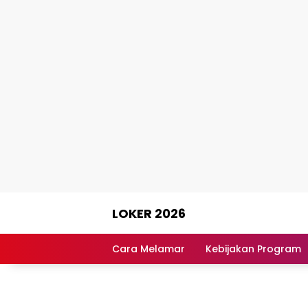
Skip
LOKER 2026
to
content
Rekomendasi
Lowongan
Cara Melamar
Kebijakan Program
Kerja
Terpercaya