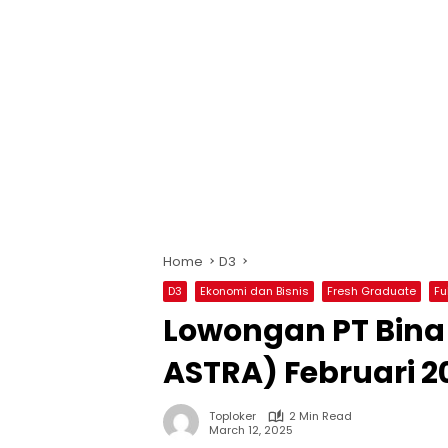
Home
D3
D3
Ekonomi dan Bisnis
Fresh Graduate
Fu
Lowongan PT Bina 
ASTRA) Februari 2
Toploker
2 Min Read
March 12, 2025