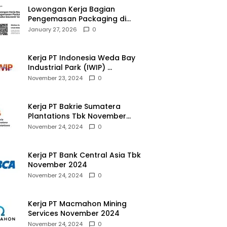
Lowongan Kerja Bagian
Pengemasan Packaging di
Pusaka Souvenir Gallery
January 27, 2026
0
Kerja PT Indonesia Weda Bay
Industrial Park (IWIP)
November 2024
November 23, 2024
0
Kerja PT Bakrie Sumatera
Plantations Tbk November
2024
November 24, 2024
0
Kerja PT Bank Central Asia Tbk
November 2024
November 24, 2024
0
Kerja PT Macmahon Mining
Services November 2024
November 24, 2024
0