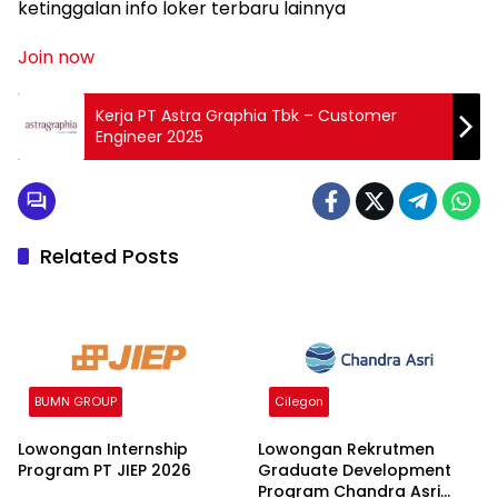
ketinggalan info loker terbaru lainnya
Join now
Kerja PT Astra Graphia Tbk – Customer
Engineer 2025
Related Posts
BUMN GROUP
Cilegon
Lowongan Internship
Lowongan Rekrutmen
Program PT JIEP 2026
Graduate Development
Program Chandra Asri