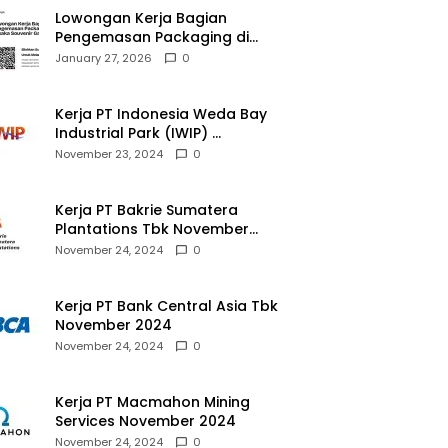
Lowongan Kerja Bagian
Pengemasan Packaging di
Pusaka Souvenir Gallery
January 27, 2026
0
Kerja PT Indonesia Weda Bay
Industrial Park (IWIP)
November 2024
November 23, 2024
0
Kerja PT Bakrie Sumatera
Plantations Tbk November
2024
November 24, 2024
0
Kerja PT Bank Central Asia Tbk
November 2024
November 24, 2024
0
Kerja PT Macmahon Mining
Services November 2024
November 24, 2024
0