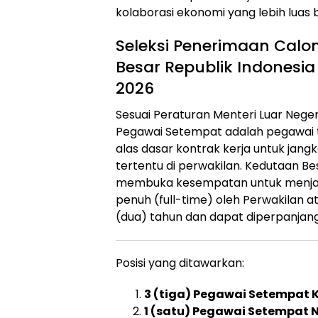
kolaborasi ekonomi yang lebih luas 
Seleksi Penerimaan Cal
Besar Republik Indonesi
2026
Sesuai Peraturan Menteri Luar Neger
Pegawai Setempat adalah pegawai ti
alas dasar kontrak kerja untuk jan
tertentu di perwakilan. Kedutaan Be
membuka kesempatan untuk menjad
penuh (full-time) oleh Perwakilan a
(dua) tahun dan dapat diperpanjang
Posisi yang ditawarkan:
3 (tiga) Pegawai Setempat Kl
1 (satu) Pegawai Setempat N