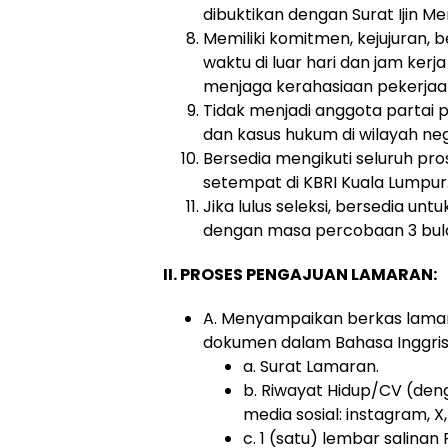
dibuktikan dengan Surat Ijin M
Memiliki komitmen, kejujuran,
waktu di luar hari dan jam ke
menjaga kerahasiaan pekerjaa
Tidak menjadi anggota partai po
dan kasus hukum di wilayah ne
Bersedia mengikuti seluruh pr
setempat di KBRI Kuala Lumpur
Jika lulus seleksi, bersedia u
dengan masa percobaan 3 bul
II. PROSES PENGAJUAN LAMARAN:
A. Menyampaikan berkas lamar
dokumen dalam Bahasa Inggris
a. Surat Lamaran.
b. Riwayat Hidup/CV (de
media sosial: instagram, X
c. 1 (satu) lembar salina