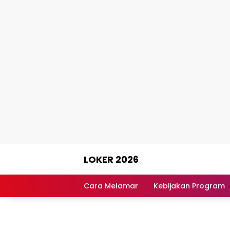
Skip
LOKER 2026
to
content
Rekomendasi
Lowongan
Cara Melamar
Kebijakan Program
Kerja
Terpercaya