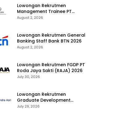
Lowongan Rekrutmen
Management Trainee PT
Kalimantan Alumina Nusantara
August 2, 2026
2026
Lowongan Rekrutmen General
Banking Staff Bank BTN 2026
August 2, 2026
Lowongan Rekrutmen FGDP PT
Roda Jaya Sakti (RAJA) 2026
July 30, 2026
Lowongan Rekrutmen
Graduate Development
Program Chandra Asri Group
July 29, 2026
2026