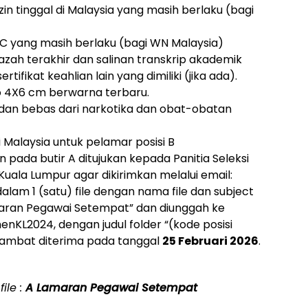
izin tinggal di Malaysia yang masih berlaku (bagi
n IC yang masih berlaku (bagi WN Malaysia)
 ijazah terakhir dan salinan transkrip akademik
ertifikat keahlian lain yang dimiliki (jika ada).
to 4X6 cm berwarna terbaru.
t dan bebas dari narkotika dan obat-obatan
ri Malaysia untuk pelamar posisi B
 pada butir A ditujukan kepada Panitia Seleksi
uala Lumpur agar dikirimkan melalui email:
alam 1 (satu) file dengan nama file dan subject
maran Pegawai Setempat” dan diunggah ke
nKL2024, dengan judul folder “(kode posisi
lambat diterima pada tanggal
25 Februari 2026
.
ile :
A Lamaran Pegawai Setempat