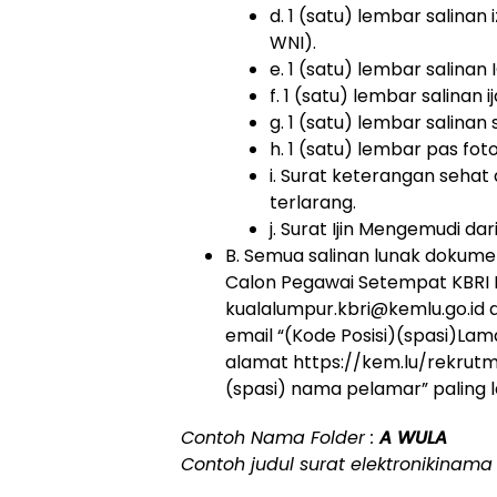
d. 1 (satu) lembar salinan 
WNI).
e. 1 (satu) lembar salina
f. 1 (satu) lembar salinan
g. 1 (satu) lembar salinan s
h. 1 (satu) lembar pas fo
i. Surat keterangan seha
terlarang.
j. Surat Ijin Mengemudi da
B. Semua salinan lunak dokumen
Calon Pegawai Setempat KBRI K
kualalumpur.kbri@kemlu.go.id d
email “(Kode Posisi)(spasi)La
alamat https://kem.lu/rekrutme
(spasi) nama pelamar” paling 
Contoh Nama Folder :
A WULA
Contoh judul surat elektronikinama f