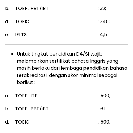
b.
TOEFL PBT/iBT
: 32;
d.
TOEIC
: 345;
e.
IELTS
: 4,5.
Untuk tingkat pendidikan D4/S1 wajib
melampirkan sertifikat bahasa Inggris yang
masih berlaku dari lembaga pendidikan bahasa
terakreditasi dengan skor minimal sebagai
berikut :
a.
TOEFL ITP
: 500;
b.
TOEFL PBT/iBT
: 61;
d.
TOEIC
: 500;