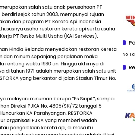
merupakan salah satu anak perusahaan PT
 berdiri sejak tahun 2003, mempunyai tujuan
kan dan program PT Kereta Api Indonesia
khususnya usaha restoran kereta api serta usaha
 Kerja PT Reska Multi Usaha (KAI Services).
Po
an Hindia Belanda menyediakan restoran Kereta
No Ta
n dan minum sepanjang perjalanan maka
a rentang waktu 1930 an. Hingga akhirnya di
Re
a di tahun 1971 adalah merupakan salah satu unit
STORKA yang berkantor di jalan Stasiun Timur No.
a melayani minuman berupa “Es Siripit”, sampai
han Direksi PJKA No. 4805/SK/72 tanggal 5
 diluncurkan KA Parahyangan, RESTORKA
tur organisasi PJKA yang memberi wadah
au pengelolaan kereta api, di masa itu
n salah satunya yang legendaris adalah “Nasi