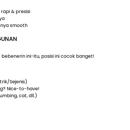
rapi & presisi
aya
anya smooth
GUNAN
bebenerin ini-itu, posisi ini cocok banget!
trik/Sejenis)
? Nice-to-have!
umbing, cat, dll.)