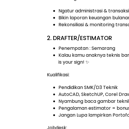
Ngatur administrasi & transak
Bikin laporan keuangan bulana
Rekonsiliasi & monitoring trans
2. DRAFTER/ESTIMATOR
Penempatan : Semarang
Kalau kamu anaknya teknis ba
is your sign! ✨
Kualifikasi:
Pendidikan SMK/D3 Teknik
AutoCAD, SketchUP, Corel Dra
Nyambung baca gambar tekni
Pengalaman estimator = bonus
Jangan Lupa lampirkan Portof
Jobdesk: