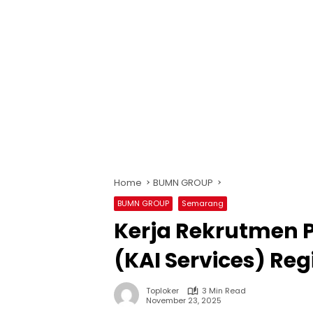
Home
BUMN GROUP
BUMN GROUP
Semarang
Kerja Rekrutmen P
(KAI Services) Reg
Toploker
3 Min Read
November 23, 2025