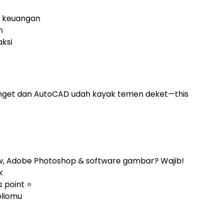
si keuangan
n
aksi
nget dan AutoCAD udah kayak temen deket—this
w, Adobe Photoshop & software gambar? Wajib!
k
 point ⭐
oliomu