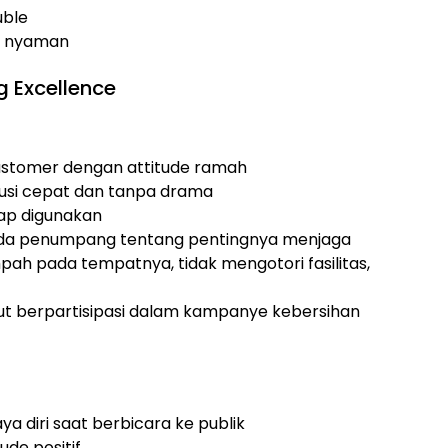
uble
 & nyaman
g Excellence
tomer dengan attitude ramah
usi cepat dan tanpa drama
iap digunakan
da penumpang tentang pentingnya menjaga
pah pada tempatnya, tidak mengotori fasilitas,
t berpartisipasi dalam kampanye kebersihan
ya diri saat berbicara ke publik
ude positif