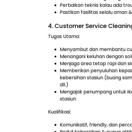
Perbaikan teknis kalau ada tro
Pastikan fasilitas selalu aman
4. Customer Service Cleanin
Tugas Utama:
Menyambut dan membantu cus
Menangani keluhan dengan sol
Menjaga area tetap rapi dan s
Memberikan penyuluhan kepa
kebersihan stasiun (buang sam
dll.)
Mengajak penumpang untuk iku
stasiun
Kualifikasi:
Komunikatif, friendly, dan perca
Peduli kebersihan & punya attit