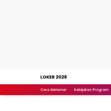
Skip
LOKER 2026
to
content
Rekomendasi
Lowongan
Cara Melamar
Kebijakan Program
Kerja
Terpercaya