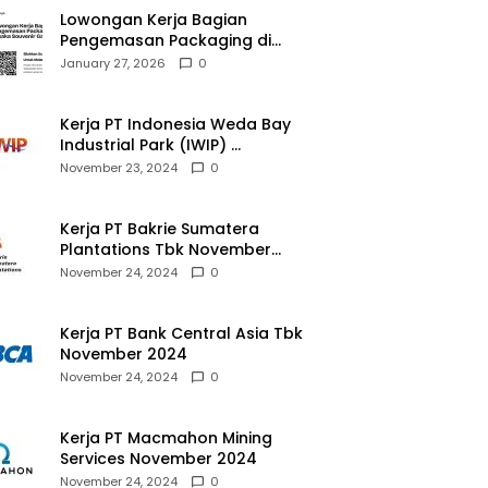
Lowongan Kerja Bagian
Pengemasan Packaging di
Pusaka Souvenir Gallery
January 27, 2026
0
Kerja PT Indonesia Weda Bay
Industrial Park (IWIP)
November 2024
November 23, 2024
0
Kerja PT Bakrie Sumatera
Plantations Tbk November
2024
November 24, 2024
0
Kerja PT Bank Central Asia Tbk
November 2024
November 24, 2024
0
Kerja PT Macmahon Mining
Services November 2024
November 24, 2024
0