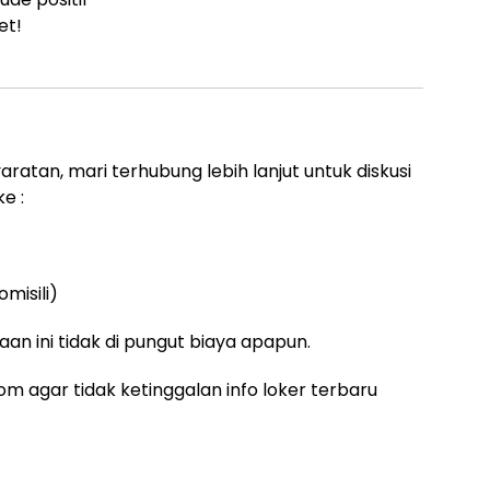
et!
aratan, mari terhubung lebih lanjut untuk diskusi
e :
misili)
an ini tidak di pungut biaya apapun.
m agar tidak ketinggalan info loker terbaru