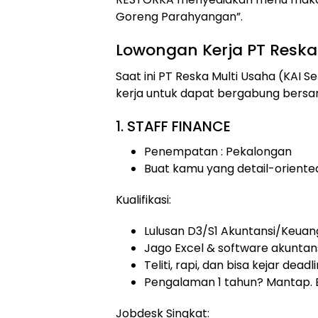
Goreng Parahyangan”.
Lowongan Kerja
PT Reska
Saat ini PT Reska Multi Usaha (KA
kerja untuk dapat bergabung bersam
1. STAFF FINANCE
Penempatan : Pekalongan
Buat kamu yang detail-oriented
Kualifikasi:
Lulusan D3/S1 Akuntansi/Keua
Jago Excel & software akuntan
Teliti, rapi, dan bisa kejar deadl
Pengalaman 1 tahun? Mantap. Ba
Jobdesk Singkat: