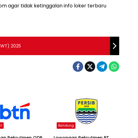
m agar tidak ketinggalan info loker terbaru
KWT) 2025
S1
Bandung
an Rekrutmen ODP
Lowongan Rekrutmen PT