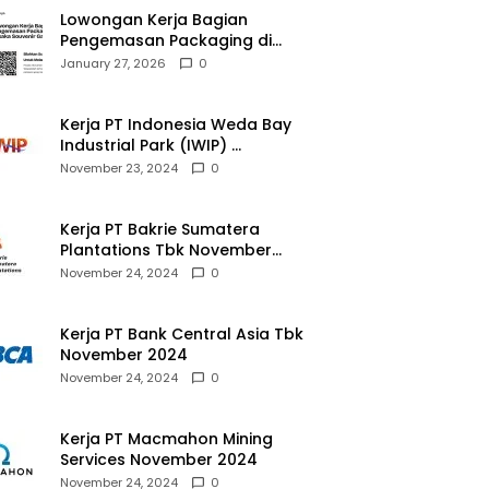
Lowongan Kerja Bagian
Pengemasan Packaging di
Pusaka Souvenir Gallery
January 27, 2026
0
Kerja PT Indonesia Weda Bay
Industrial Park (IWIP)
November 2024
November 23, 2024
0
Kerja PT Bakrie Sumatera
Plantations Tbk November
2024
November 24, 2024
0
Kerja PT Bank Central Asia Tbk
November 2024
November 24, 2024
0
Kerja PT Macmahon Mining
Services November 2024
November 24, 2024
0