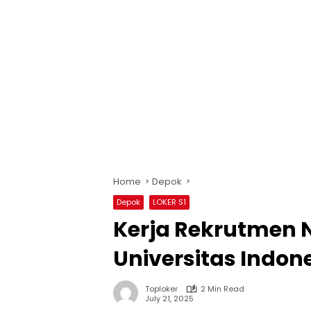
Home
Depok
Depok
LOKER S1
Kerja Rekrutmen 
Universitas Indone
Toploker
2 Min Read
July 21, 2025