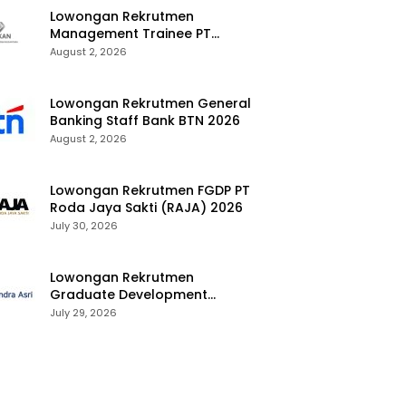
Lowongan Rekrutmen
Management Trainee PT
Kalimantan Alumina Nusantara
August 2, 2026
2026
Lowongan Rekrutmen General
Banking Staff Bank BTN 2026
August 2, 2026
Lowongan Rekrutmen FGDP PT
Roda Jaya Sakti (RAJA) 2026
July 30, 2026
Lowongan Rekrutmen
Graduate Development
Program Chandra Asri Group
July 29, 2026
2026