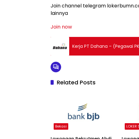
Join channel telegram lokerbumn.co
lainnya
Join now
Kerja PT Dahana – (Pegawai P
Related Posts
Bekasi
LOKER 
Lowongan Rekrutmen Abdi
Lowong