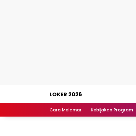
Skip
LOKER 2026
to
content
Rekomendasi
Lowongan
Cara Melamar
Kebijakan Program
Kerja
Terpercaya