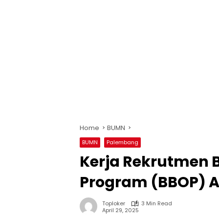
Home
BUMN
BUMN
Palembang
Kerja Rekrutmen B
Program (BBOP) Ap
Toploker
3 Min Read
April 29, 2025