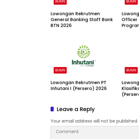
BUMN
BUMN
Lowongan Rekrutmen
Lowong
General Banking Staff Bank
Office
BTN 2026
Program
Bankin
BUMN
BUMN
Lowongan Rekrutmen PT
Lowong
Inhutani I (Persero) 2026
Klasifi
(Perser
Leave a Reply
Your email address will not be published.