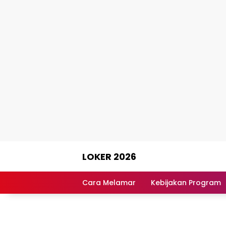
Skip
LOKER 2026
to
content
Rekomendasi
Lowongan
Cara Melamar
Kebijakan Program
Kerja
Terpercaya