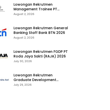
Lowongan Rekrutmen
Management Trainee PT
Kalimantan Alumina Nusantara
August 2, 2026
2026
Lowongan Rekrutmen General
Banking Staff Bank BTN 2026
August 2, 2026
Lowongan Rekrutmen FGDP PT
Roda Jaya Sakti (RAJA) 2026
July 30, 2026
Lowongan Rekrutmen
Graduate Development
Program Chandra Asri Group
July 29, 2026
2026