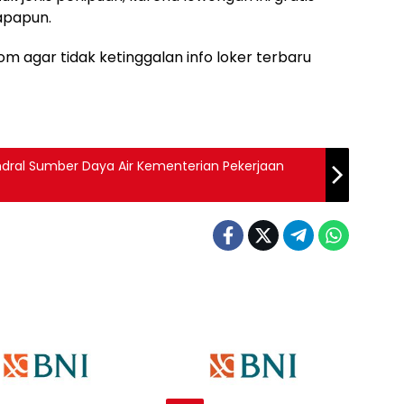
apapun.
m agar tidak ketinggalan info loker terbaru
ndral Sumber Daya Air Kementerian Pekerjaan