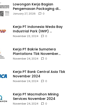
Lowongan Kerja Bagian
Pengemasan Packaging di
Pusaka Souvenir Gallery
January 27, 2026
0
Kerja PT Indonesia Weda Bay
Industrial Park (IWIP)
November 2024
November 23, 2024
0
Kerja PT Bakrie Sumatera
Plantations Tbk November
2024
November 24, 2024
0
Kerja PT Bank Central Asia Tbk
November 2024
November 24, 2024
0
Kerja PT Macmahon Mining
Services November 2024
November 24, 2024
0