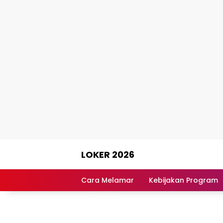
Skip
LOKER 2026
to
content
Rekomendasi
Lowongan
Cara Melamar
Kebijakan Program
Kerja
Terpercaya