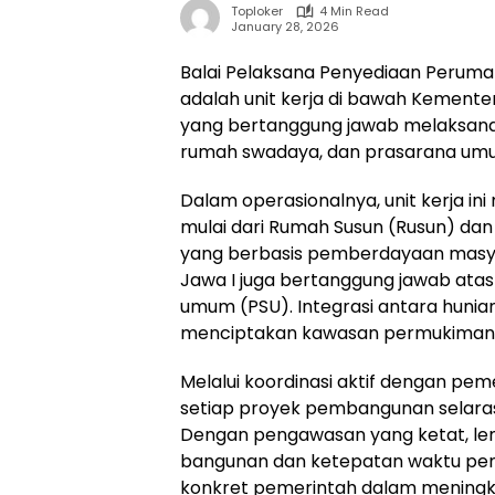
Toploker
4 Min Read
January 28, 2026
Balai Pelaksana Penyediaan Perum
adalah unit kerja di bawah Kemen
yang bertanggung jawab melaksan
rumah swadaya, dan prasarana umum
Dalam operasionalnya, unit kerja 
mulai dari Rumah Susun (Rusun) d
yang berbasis pemberdayaan masya
Jawa I juga bertanggung jawab atas 
umum (PSU). Integrasi antara hunian
menciptakan kawasan permukiman ya
Melalui koordinasi aktif dengan p
setiap proyek pembangunan selaras
Dengan pengawasan yang ketat, lem
bangunan dan ketepatan waktu peny
konkret pemerintah dalam meningka