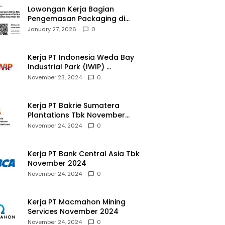
Lowongan Kerja Bagian
Pengemasan Packaging di
Pusaka Souvenir Gallery
January 27, 2026
0
Kerja PT Indonesia Weda Bay
Industrial Park (IWIP)
November 2024
November 23, 2024
0
Kerja PT Bakrie Sumatera
Plantations Tbk November
2024
November 24, 2024
0
Kerja PT Bank Central Asia Tbk
November 2024
November 24, 2024
0
Kerja PT Macmahon Mining
Services November 2024
November 24, 2024
0