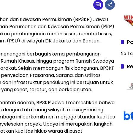
ahan dan Kawasan Permukiman (BP3KP) Jawa I
terian Perumahan dan Kawasan Permukiman (PKP)
akan pembangunan rumah susun, rumah khusus,
 (PSU) di wilayah DK Jakarta dan Banten.
Po
ini menangani berbagai skema pembangunan,
No Ta
an Rumah Khusus, hingga program Rumah Swadaya
Re
rakat. Selain membangun fisik bangunan, BP3KP
penyediaan Prasarana, Sarana, dan Utilitas
 dan infrastruktur pendukung ini bertujuan untuk
ng sehat, teratur, dan berkelanjutan.
emerintah daerah, BP3KP Jawa I memastikan bahwa
 dengan tata ruang wilayah masing-masing.
baga ini berkomitmen menjaga standar kualitas
elesaian proyek. Upaya ini merupakan langkah
tkan kualitas hidup warga di pusat