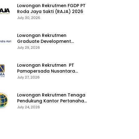
Lowongan Rekrutmen FGDP PT
Roda Jaya Sakti (RAJA) 2026
July 30, 2026
Lowongan Rekrutmen
Graduate Development
Program Chandra Asri Group
July 29, 2026
2026
Lowongan Rekrutmen PT
Pamapersada Nusantara
(PAMA) 2026
July 27, 2026
Lowongan Rekrutmen Tenaga
Pendukung Kantor Pertanahan
2026
July 24, 2026