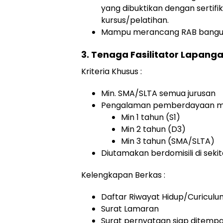
yang dibuktikan dengan sertifi
kursus/pelatihan.
Mampu merancang RAB bangun
3. Tenaga Fasilitator Lapan
Kriteria Khusus :
Min. SMA/SLTA semua jurusan
Pengalaman pemberdayaan ma
Min 1 tahun (S1)
Min 2 tahun (D3)
Min 3 tahun (SMA/SLTA)
Diutamakan berdomisili di sekit
Kelengkapan Berkas :
Daftar Riwayat Hidup/Curiculu
Surat Lamaran
Surat pernyataan siap ditempat