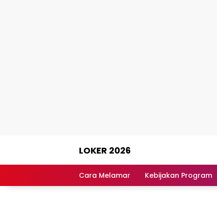
Skip
LOKER 2026
to
content
Rekomendasi
Lowongan
Cara Melamar
Kebijakan Program
Kerja
Terpercaya