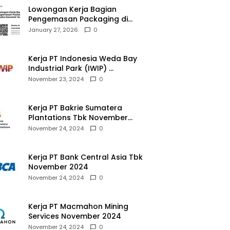
Lowongan Kerja Bagian
Pengemasan Packaging di
Pusaka Souvenir Gallery
January 27, 2026
0
Kerja PT Indonesia Weda Bay
Industrial Park (IWIP)
November 2024
November 23, 2024
0
Kerja PT Bakrie Sumatera
Plantations Tbk November
2024
November 24, 2024
0
Kerja PT Bank Central Asia Tbk
November 2024
November 24, 2024
0
Kerja PT Macmahon Mining
Services November 2024
November 24, 2024
0