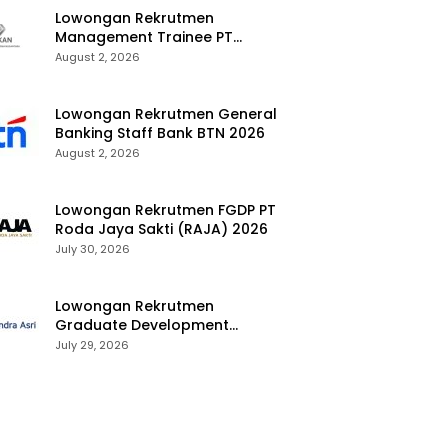
Lowongan Rekrutmen
Management Trainee PT
Kalimantan Alumina Nusantara
August 2, 2026
2026
Lowongan Rekrutmen General
Banking Staff Bank BTN 2026
August 2, 2026
Lowongan Rekrutmen FGDP PT
Roda Jaya Sakti (RAJA) 2026
July 30, 2026
Lowongan Rekrutmen
Graduate Development
Program Chandra Asri Group
July 29, 2026
2026