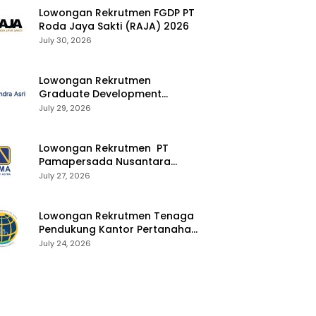
Lowongan Rekrutmen FGDP PT
Roda Jaya Sakti (RAJA) 2026
July 30, 2026
Lowongan Rekrutmen
Graduate Development
Program Chandra Asri Group
July 29, 2026
2026
Lowongan Rekrutmen PT
Pamapersada Nusantara
(PAMA) 2026
July 27, 2026
Lowongan Rekrutmen Tenaga
Pendukung Kantor Pertanahan
2026
July 24, 2026