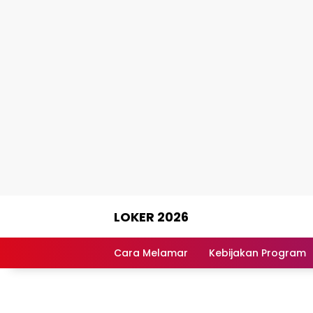
Skip
LOKER 2026
to
content
Rekomendasi
Lowongan
Cara Melamar
Kebijakan Program
Kerja
Terpercaya