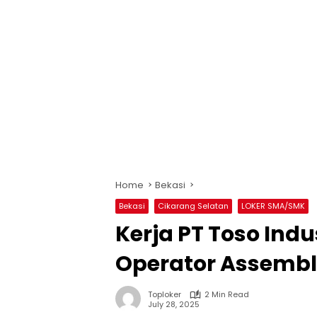
Home
Bekasi
Bekasi
Cikarang Selatan
LOKER SMA/SMK
Kerja PT Toso Indu
Operator Assembl
Toploker
2 Min Read
July 28, 2025