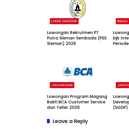
LOKER SMA/SMK
Bekasi
Lowongan Rekrutmen PT
Lowong
Putra Sleman Sembada (PSS
bjb Int
Sleman) 2026
Periode
Jabodetabek
Jakart
Lowongan Program Magang
Lowong
Bakti BCA Customer Service
Develo
dan Teller 2026
(SGDP)
Leave a Reply