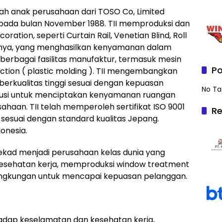
ah anak perusahaan dari TOSO Co, Limited
 pada bulan November 1988. TII memproduksi dan
ation, seperti Curtain Rail, Venetian Blind, Roll
nnya, yang menghasilkan kenyamanan dalam
berbagai fasilitas manufaktur, termasuk mesin
Po
ection ( plastic molding ). TII mengembangkan
erkualitas tinggi sesuai dengan kepuasan
No Ta
usi untuk menciptakan kenyamanan ruangan
usahaan. TII telah memperoleh sertifikat ISO 9001
Re
 sesuai dengan standard kualitas Jepang.
onesia.
rtekad menjadi perusahaan kelas dunia yang
sehatan kerja, memproduksi window treatment
 lingkungan untuk mencapai kepuasan pelanggan.
adap keselamatan dan kesehatan kerja,