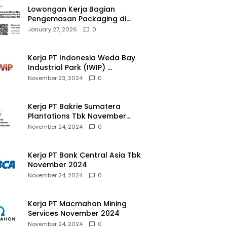
Lowongan Kerja Bagian
Pengemasan Packaging di
Pusaka Souvenir Gallery
January 27, 2026
0
Kerja PT Indonesia Weda Bay
Industrial Park (IWIP)
November 2024
November 23, 2024
0
Kerja PT Bakrie Sumatera
Plantations Tbk November
2024
November 24, 2024
0
Kerja PT Bank Central Asia Tbk
November 2024
November 24, 2024
0
Kerja PT Macmahon Mining
Services November 2024
November 24, 2024
0