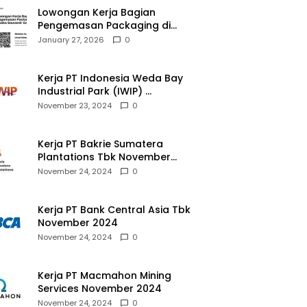
Lowongan Kerja Bagian
Pengemasan Packaging di
Pusaka Souvenir Gallery
January 27, 2026
0
Kerja PT Indonesia Weda Bay
Industrial Park (IWIP)
November 2024
November 23, 2024
0
Kerja PT Bakrie Sumatera
Plantations Tbk November
2024
November 24, 2024
0
Kerja PT Bank Central Asia Tbk
November 2024
November 24, 2024
0
Kerja PT Macmahon Mining
Services November 2024
November 24, 2024
0