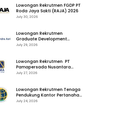
Lowongan Rekrutmen FGDP PT
Roda Jaya Sakti (RAJA) 2026
July 30, 2026
Lowongan Rekrutmen
Graduate Development
Program Chandra Asri Group
July 29, 2026
2026
Lowongan Rekrutmen PT
Pamapersada Nusantara
(PAMA) 2026
July 27, 2026
Lowongan Rekrutmen Tenaga
Pendukung Kantor Pertanahan
2026
July 24, 2026