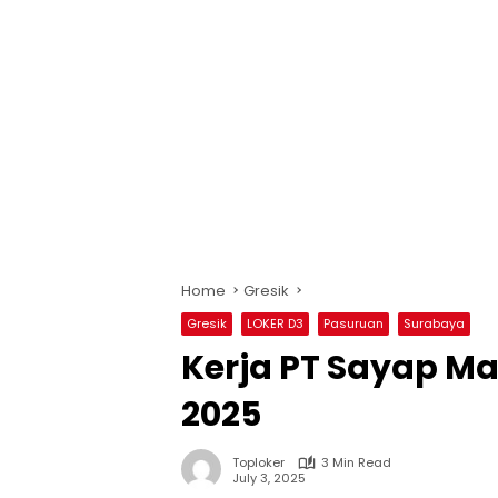
Home
Gresik
Gresik
LOKER D3
Pasuruan
Surabaya
Kerja PT Sayap M
2025
Toploker
3 Min Read
July 3, 2025