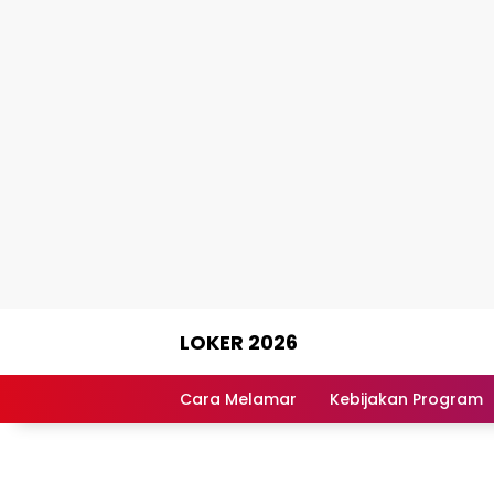
Skip
LOKER 2026
to
content
Rekomendasi
Lowongan
Cara Melamar
Kebijakan Program
Kerja
Terpercaya