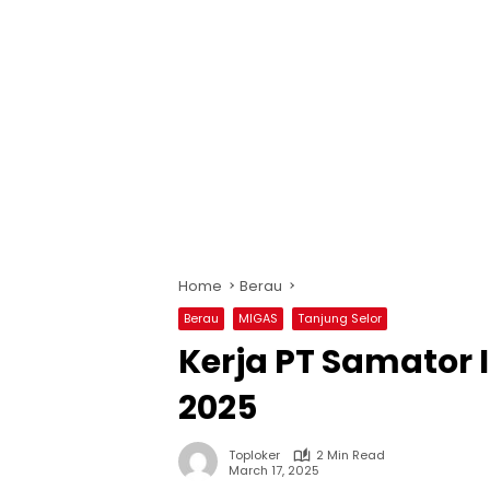
Home
Berau
Berau
MIGAS
Tanjung Selor
Kerja PT Samator 
2025
Toploker
2 Min Read
March 17, 2025