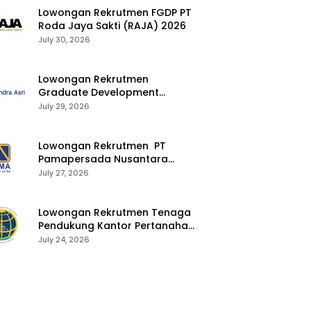
Lowongan Rekrutmen FGDP PT
Roda Jaya Sakti (RAJA) 2026
July 30, 2026
Lowongan Rekrutmen
Graduate Development
Program Chandra Asri Group
July 29, 2026
2026
Lowongan Rekrutmen PT
Pamapersada Nusantara
(PAMA) 2026
July 27, 2026
Lowongan Rekrutmen Tenaga
Pendukung Kantor Pertanahan
2026
July 24, 2026