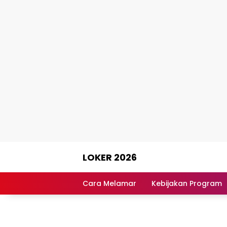
Skip
LOKER 2026
to
content
Rekomendasi
Lowongan
Cara Melamar
Kebijakan Program
Kerja
Terpercaya