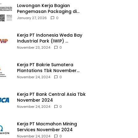
Lowongan Kerja Bagian
Pengemasan Packaging di
Pusaka Souvenir Gallery
January 27, 2026
0
Kerja PT Indonesia Weda Bay
Industrial Park (IWIP)
November 2024
November 23, 2024
0
Kerja PT Bakrie Sumatera
Plantations Tbk November
2024
November 24, 2024
0
Kerja PT Bank Central Asia Tbk
November 2024
November 24, 2024
0
Kerja PT Macmahon Mining
Services November 2024
November 24, 2024
0