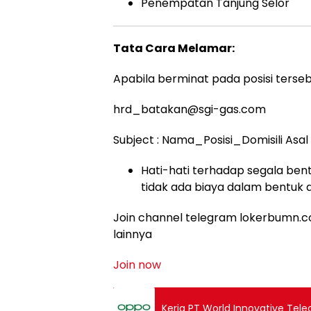
Penempatan Tanjung Selor
Tata Cara Melamar:
Apabila berminat pada posisi terseb
hrd_batakan@sgi-gas.com
Subject : Nama_Posisi_Domisili Asal
Hati-hati terhadap segala bent
tidak ada biaya dalam bentuk 
Join channel telegram lokerbumn.co
lainnya
Join now
Kerja PT World Innovative Te