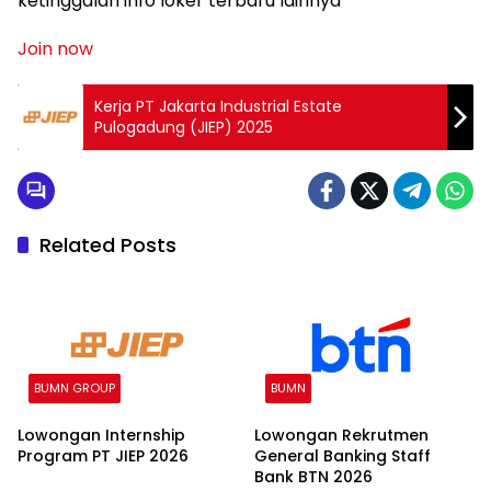
ketinggalan info loker terbaru lainnya
Join now
Kerja PT Jakarta Industrial Estate
Pulogadung (JIEP) 2025
Related Posts
BUMN GROUP
BUMN
Lowongan Internship
Lowongan Rekrutmen
Program PT JIEP 2026
General Banking Staff
Bank BTN 2026