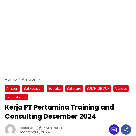
Home
Ambon
Ambon
Balikpapan
Bangka
Baturaja
BUMN GROUP
Maluku
Palembang
Kerja PT Pertamina Training and
Consulting Desember 2024
Toploker
7 Min Read
December 6, 2024