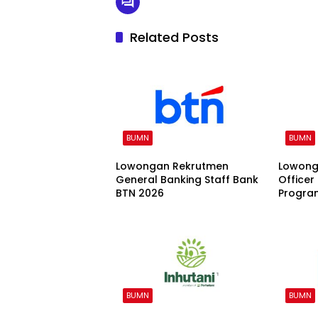
Related Posts
BUMN
BUMN
Lowongan Rekrutmen
Lowong
General Banking Staff Bank
Office
BTN 2026
Program
Bankin
BUMN
BUMN