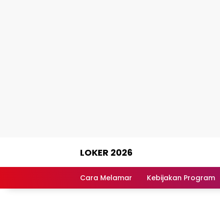
Skip
LOKER 2026
to
content
Rekomendasi
Lowongan
Cara Melamar
Kebijakan Program
Kerja
Terpercaya