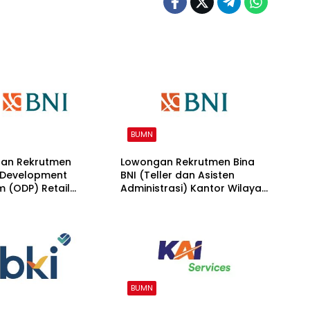
BUMN
an Rekrutmen
Lowongan Rekrutmen Bina
r Development
BNI (Teller dan Asisten
 (ODP) Retail
Administrasi) Kantor Wilayah
g 2026
15 2026
BUMN