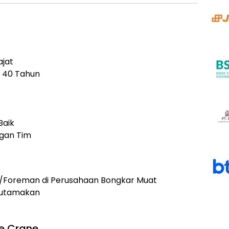
ajat
l 40 Tahun
Baik
gan Tim
/Foreman di Perusahaan Bongkar Muat
iutamakan
le Crane