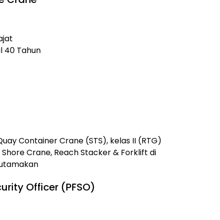
ajat
l 40 Tahun
i Quay Container Crane (STS), kelas II (RTG)
hore Crane, Reach Stacker & Forklift di
iutamakan
curity Officer (PFSO)