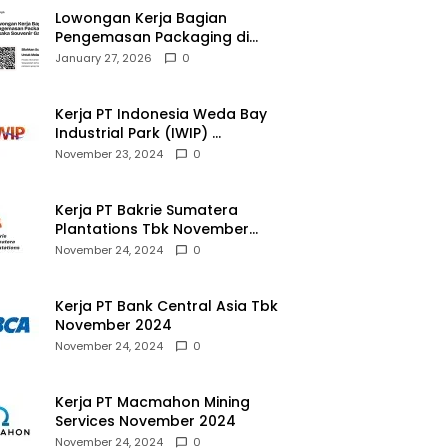
Lowongan Kerja Bagian
Pengemasan Packaging di
Pusaka Souvenir Gallery
January 27, 2026
0
Kerja PT Indonesia Weda Bay
Industrial Park (IWIP)
November 2024
November 23, 2024
0
Kerja PT Bakrie Sumatera
Plantations Tbk November
2024
November 24, 2024
0
Kerja PT Bank Central Asia Tbk
November 2024
November 24, 2024
0
Kerja PT Macmahon Mining
Services November 2024
November 24, 2024
0