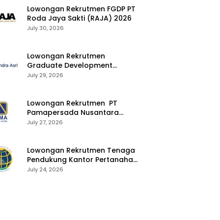
Lowongan Rekrutmen FGDP PT
Roda Jaya Sakti (RAJA) 2026
July 30, 2026
Lowongan Rekrutmen
Graduate Development
Program Chandra Asri Group
July 29, 2026
2026
Lowongan Rekrutmen PT
Pamapersada Nusantara
(PAMA) 2026
July 27, 2026
Lowongan Rekrutmen Tenaga
Pendukung Kantor Pertanahan
2026
July 24, 2026