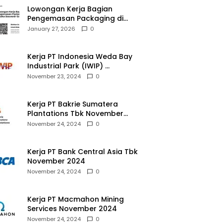
Lowongan Kerja Bagian
Pengemasan Packaging di
Pusaka Souvenir Gallery
January 27, 2026
0
Kerja PT Indonesia Weda Bay
Industrial Park (IWIP)
November 2024
November 23, 2024
0
Kerja PT Bakrie Sumatera
Plantations Tbk November
2024
November 24, 2024
0
Kerja PT Bank Central Asia Tbk
November 2024
November 24, 2024
0
Kerja PT Macmahon Mining
Services November 2024
November 24, 2024
0