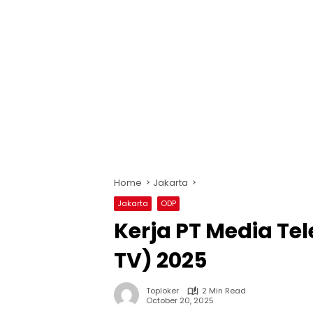
Home
Jakarta
Jakarta
ODP
Kerja PT Media Te
TV) 2025
Toploker
2 Min Read
October 20, 2025