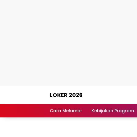
Skip
LOKER 2026
to
content
Rekomendasi
Lowongan
Cara Melamar
Kebijakan Program
Kerja
Terpercaya