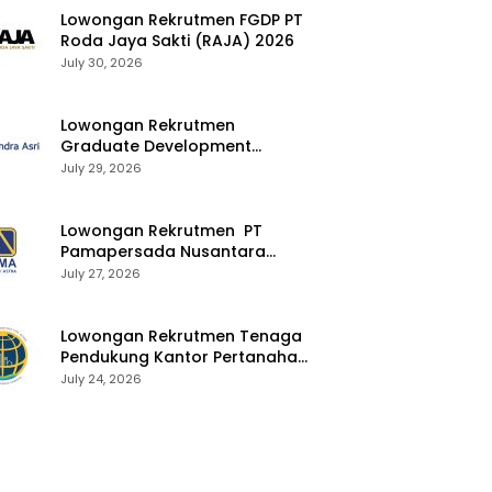
Lowongan Rekrutmen FGDP PT
Roda Jaya Sakti (RAJA) 2026
July 30, 2026
Lowongan Rekrutmen
Graduate Development
Program Chandra Asri Group
July 29, 2026
2026
Lowongan Rekrutmen PT
Pamapersada Nusantara
(PAMA) 2026
July 27, 2026
Lowongan Rekrutmen Tenaga
Pendukung Kantor Pertanahan
2026
July 24, 2026