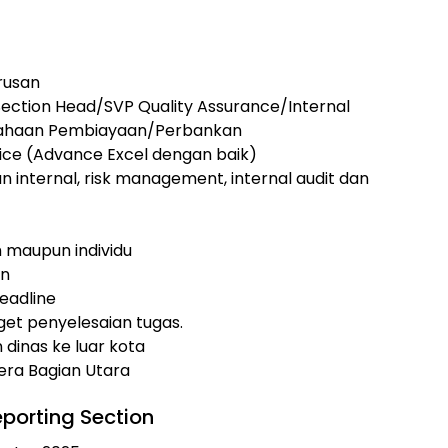
rusan
ection Head/SVP Quality Assurance/Internal
rusahaan Pembiayaan/Perbankan
ce (Advance Excel dengan baik)
internal, risk management, internal audit dan
 maupun individu
an
eadline
rget penyelesaian tugas.
dinas ke luar kota
ra Bagian Utara
eporting Section