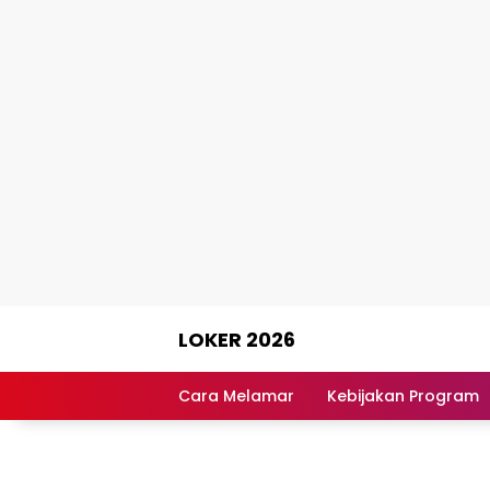
Skip
LOKER 2026
to
content
Rekomendasi
Lowongan
Cara Melamar
Kebijakan Program
Kerja
Terpercaya