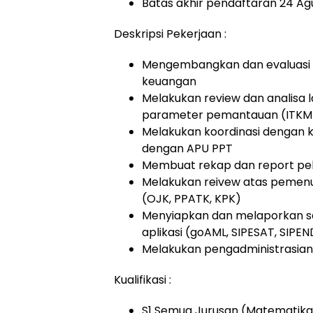
Batas akhir pendaftaran 24 Ag
Deskripsi Pekerjaan :
Mengembangkan dan evaluasi ke
keuangan
Melakukan review dan analisa 
parameter pemantauan (ITKM
Melakukan koordinasi dengan k
dengan APU PPT
Membuat rekap dan report pel
Melakukan reivew atas pemen
(OJK, PPATK, KPK)
Menyiapkan dan melaporkan se
aplikasi (goAML, SIPESAT, SIPE
Melakukan pengadministrasian 
Kualifikasi :
S1 Semua Jurusan (Matematika, 