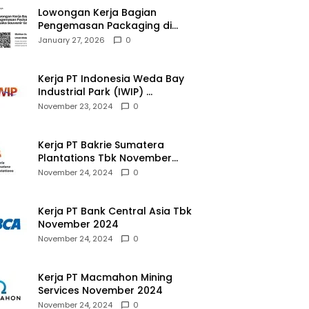
Lowongan Kerja Bagian
Pengemasan Packaging di
Pusaka Souvenir Gallery
January 27, 2026
0
Kerja PT Indonesia Weda Bay
Industrial Park (IWIP)
November 2024
November 23, 2024
0
Kerja PT Bakrie Sumatera
Plantations Tbk November
2024
November 24, 2024
0
Kerja PT Bank Central Asia Tbk
November 2024
November 24, 2024
0
Kerja PT Macmahon Mining
Services November 2024
November 24, 2024
0