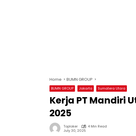
Home
BUMN GROUP
BUMN GROUP
Jakarta
Sumatera Utara
Kerja PT Mandiri 
2025
Toploker
4 Min Read
July 30, 2025