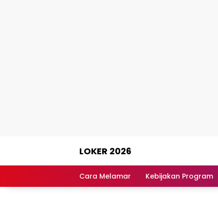
Skip
LOKER 2026
to
content
Rekomendasi
Lowongan
Cara Melamar
Kebijakan Program
Kerja
Terpercaya