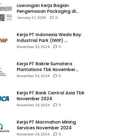
Lowongan Kerja Bagian
Pengemasan Packaging di
Pusaka Souvenir Gallery
January 27, 2026
0
Kerja PT Indonesia Weda Bay
Industrial Park (IWIP)
November 2024
November 23, 2024
0
Kerja PT Bakrie Sumatera
Plantations Tbk November
2024
November 24, 2024
0
Kerja PT Bank Central Asia Tbk
November 2024
November 24, 2024
0
Kerja PT Macmahon Mining
Services November 2024
November 24, 2024
0