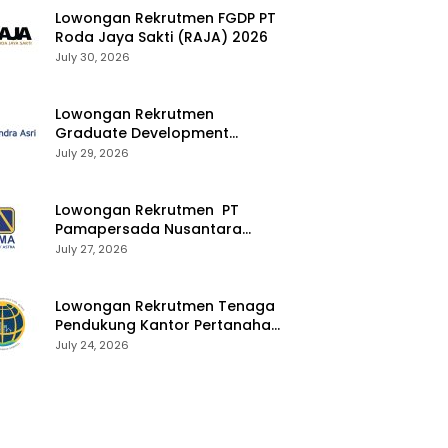
Lowongan Rekrutmen FGDP PT
Roda Jaya Sakti (RAJA) 2026
July 30, 2026
Lowongan Rekrutmen
Graduate Development
Program Chandra Asri Group
July 29, 2026
2026
Lowongan Rekrutmen PT
Pamapersada Nusantara
(PAMA) 2026
July 27, 2026
Lowongan Rekrutmen Tenaga
Pendukung Kantor Pertanahan
2026
July 24, 2026