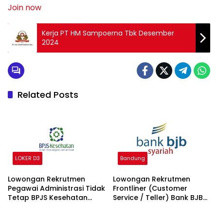
Join now
Kerja PT HM Sampoerna Tbk Desember
2024
Related Posts
LOKER D3
Bandung
Lowongan Rekrutmen
Lowongan Rekrutmen
Pegawai Administrasi Tidak
Frontliner (Customer
Tetap BPJS Kesehatan
Service / Teller) Bank BJB
2026
syariah 2026