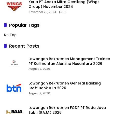
Kerja PT Aneka Mitra Gemilang (Wings
Group) November 2024
November 25, 2024
0
Popular Tags
No Tag
Recent Posts
Lowongan Rekrutmen Management Trainee
PT Kalimantan Alumina Nusantara 2026
August 2, 2026
Lowongan Rekrutmen General Banking
Staff Bank BTN 2026
August 2, 2026
Lowongan Rekrutmen FGDP PT Roda Jaya
Sakti (RAJA) 2026