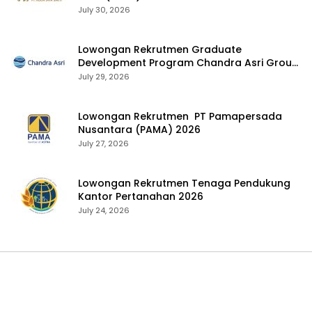
July 30, 2026
Lowongan Rekrutmen Graduate
Development Program Chandra Asri Group
2026
July 29, 2026
Lowongan Rekrutmen PT Pamapersada
Nusantara (PAMA) 2026
July 27, 2026
Lowongan Rekrutmen Tenaga Pendukung
Kantor Pertanahan 2026
July 24, 2026