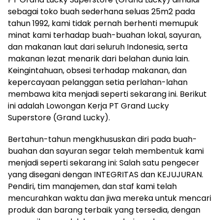
sebagai toko buah sederhana seluas 25m2 pada
tahun 1992, kami tidak pernah berhenti memupuk
minat kami terhadap buah-buahan lokal, sayuran,
dan makanan laut dari seluruh Indonesia, serta
makanan lezat menarik dari belahan dunia lain.
Keingintahuan, obsesi terhadap makanan, dan
kepercayaan pelanggan setia perlahan-lahan
membawa kita menjadi seperti sekarang ini. Berikut
ini adalah Lowongan Kerja PT Grand Lucky
Superstore (Grand Lucky).
Bertahun-tahun mengkhususkan diri pada buah-
buahan dan sayuran segar telah membentuk kami
menjadi seperti sekarang ini: Salah satu pengecer
yang disegani dengan INTEGRITAS dan KEJUJURAN.
Pendiri, tim manajemen, dan staf kami telah
mencurahkan waktu dan jiwa mereka untuk mencari
produk dan barang terbaik yang tersedia, dengan