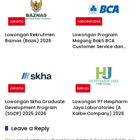
Jakarta
Jabodetabek
Lowongan Rekrutmen
Lowongan Program
Baznas (Bazis) 2026
Magang Bakti BCA
Customer Service dan
Teller 2026
Jakarta
Bekasi
Lowongan Skha Graduate
Lowongan PT Hexpharm
Development Program
Jaya Laboratories (A
(SGDP) 2025 2026
Kalbe Company) 2026
Leave a Reply