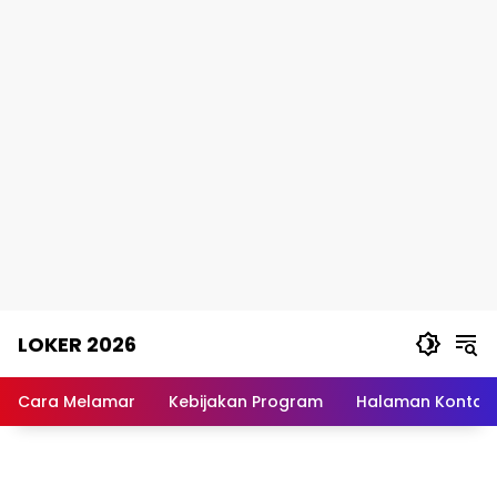
Skip
LOKER 2026
to
content
Rekomendasi
Lowongan
Cara Melamar
Kebijakan Program
Halaman Kontak
Kerja
Terpercaya