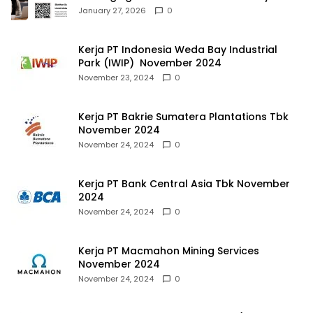
January 27, 2026
0
Kerja PT Indonesia Weda Bay Industrial
Park (IWIP) November 2024
November 23, 2024
0
Kerja PT Bakrie Sumatera Plantations Tbk
November 2024
November 24, 2024
0
Kerja PT Bank Central Asia Tbk November
2024
November 24, 2024
0
Kerja PT Macmahon Mining Services
November 2024
November 24, 2024
0