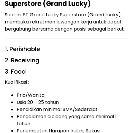
Superstore (Grand Lucky)
Saat ini PT Grand Lucky Superstore (Grand Lucky)
membuka rekrutmen lowongan kerja untuk dapat
bergabung bersama dengan posisi sebagai berikut:
1. Perishable
2. Receiving
3. Food
Kualifikasi :
Pria/Wanita
Usia 20 – 25 tahun
Pendidikan minimal SMA/Sederajat
Pengalaman dibidang yang sama minimal 1
tahun
Penempatan Harapan Indah, Bekasi