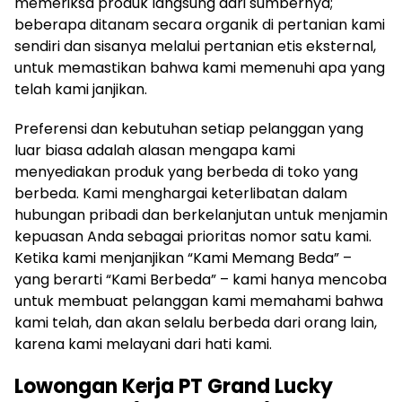
memeriksa produk langsung dari sumbernya;
beberapa ditanam secara organik di pertanian kami
sendiri dan sisanya melalui pertanian etis eksternal,
untuk memastikan bahwa kami memenuhi apa yang
telah kami janjikan.
Preferensi dan kebutuhan setiap pelanggan yang
luar biasa adalah alasan mengapa kami
menyediakan produk yang berbeda di toko yang
berbeda. Kami menghargai keterlibatan dalam
hubungan pribadi dan berkelanjutan untuk menjamin
kepuasan Anda sebagai prioritas nomor satu kami.
Ketika kami menjanjikan “Kami Memang Beda” –
yang berarti “Kami Berbeda” – kami hanya mencoba
untuk membuat pelanggan kami memahami bahwa
kami telah, dan akan selalu berbeda dari orang lain,
karena kami melayani dari hati kami.
Lowongan Kerja PT Grand Lucky