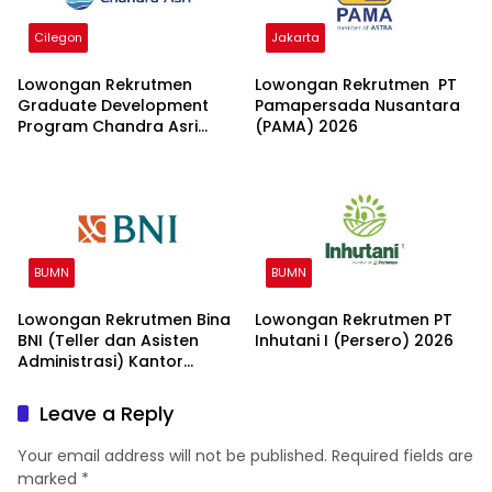
Cilegon
Jakarta
Lowongan Rekrutmen
Lowongan Rekrutmen PT
Graduate Development
Pamapersada Nusantara
Program Chandra Asri
(PAMA) 2026
Group 2026
BUMN
BUMN
Lowongan Rekrutmen Bina
Lowongan Rekrutmen PT
BNI (Teller dan Asisten
Inhutani I (Persero) 2026
Administrasi) Kantor
Wilayah 15 2026
Leave a Reply
Your email address will not be published.
Required fields are
marked
*