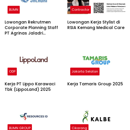
BUMN
Contractor
Lowongan Rekrutmen
Lowongan Kerja Stylist di
Corporate Planning Staff
RSIA Kemang Medical Care
PT Agrinas Jaladri
Nusantara (Persero) 2026
ODP
Jakarta Selatan
Kerja PT Lippo Karawaci
Kerja Tamaris Group 2025
Tbk (LippoLand) 2025
BUMN GROUP
Cikarang