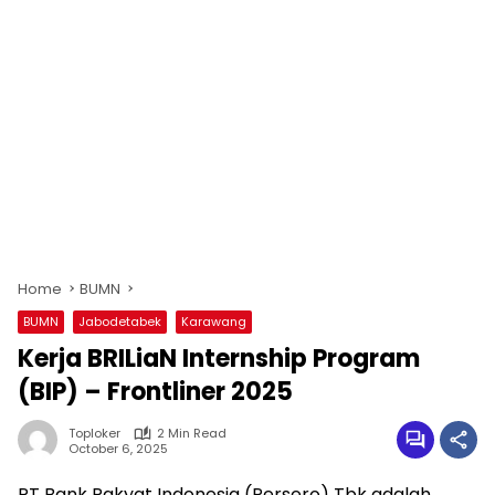
Home
BUMN
BUMN
Jabodetabek
Karawang
Kerja BRILiaN Internship Program
(BIP) – Frontliner 2025
Toploker
2 Min Read
October 6, 2025
PT Bank Rakyat Indonesia (Persero) Tbk adalah